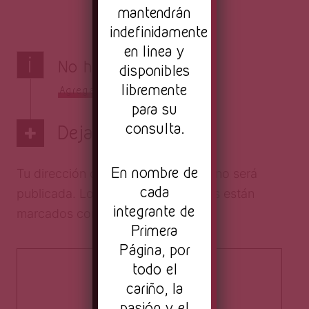
mantendrán
indefinidamente
en linea y
i
No hay comentarios
disponibles
libremente
Agrega el tuyo
para su
consulta.
Deja una respuesta
En nombre de
Tu dirección de correo electrónico no será
cada
publicada.
Los campos obligatorios están
integrante de
marcados con
*
Primera
Página, por
todo el
cariño, la
pasión y el