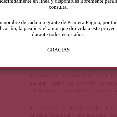
ndefinidamente en linea y disponibles libremente para 
consulta.
Josh Alexander, productor de
Ya me voy
.
n nombre de cada integrante de Primera Página, por to
l cariño, la pasión y el amor que dio vida a este proyec
Nuestras concepciones de hogar y famil
durante todos estos años,
que se han trastocado por la pandemia;
la del espacio público. Un año des
GRACIAS
confinamiento, los conglomerado
incesantes flujos de gente ­—y contami
se han vuelto ajenos para quiene
permanencia en casa.
Rush Hour
(20
Luciana Kaplan, se convirtió de mane
reflejo de este contraste entre vieja y n
En esta cinta, la directora sigue a tr
Angeles, Estambul y, por supuesto, Ci