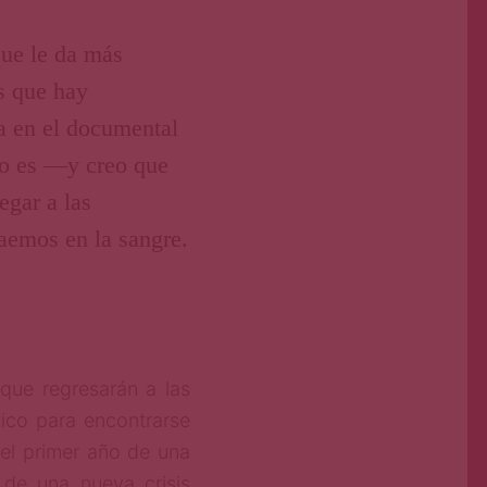
que le da más
s que hay
a en el documental
no es —y creo que
egar a las
raemos en la sangre.
que regresarán a las
ico para encontrarse
el primer año de una
o de una nueva crisis