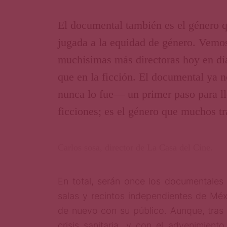
El documental también es el género 
jugada a la equidad de género. Vemo
muchísimas más directoras hoy en dí
que en la ficción. El documental ya 
nunca lo fue— un primer paso para ll
ficciones; es el género que muchos t
Carlos sosa, director de La Casa del Cine.
En total, serán once los documentales 
salas y recintos independientes de Méx
de nuevo con su público. Aunque, tras 
crisis sanitaria, y con el advenimient