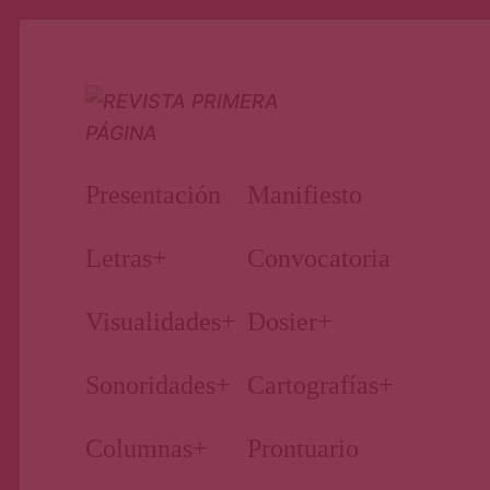
Nuestro periodismo cultural
Revista
Presentación
Manifiesto
Primera
Letras
+
Convocatoria
Visualidades
+
Dosier
+
Página
Sonoridades
+
Cartografías
+
Columnas
+
Prontuario