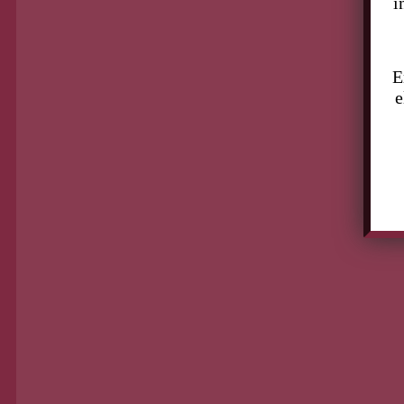
i
E
e