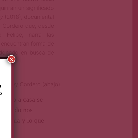
irirán un significado
oy
(2018), documental
y Cordero que, desde
 Felipe, narra las
o encuentran forma de
ndonado en busca de
×
Lindsey Cordero (abajo).
a
s
egreso a casa se
s cuando nos
andemia y lo que