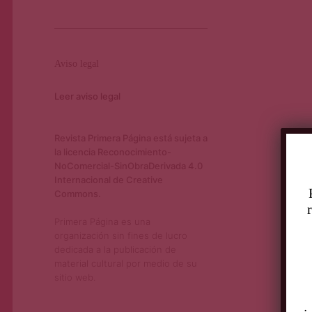
Aviso legal
Leer aviso legal
Revista Primera Página está sujeta a
la licencia Reconocimiento-
NoComercial-SinObraDerivada 4.0
Internacional de Creative
Commons.
Primera Página es una
organización sin fines de lucro
dedicada a la publicación de
material cultural por medio de su
sitio web.