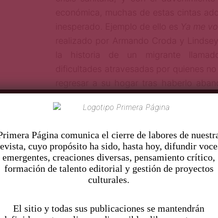
económica, muchas de estas cintas adqu
inesperado. Ejemplo de ello es
Ya me v
realizado por Armando Croda y Lindse
la historia de un migrante llamado
dificultades atravesadas por quienes n
regresar a su hogar tras haberlo aba
mejores oportunidades.
Josh Alexander (arriba), Armando Croda y 
Pr
imera Página comunica el cierre de labores de nuestr
revista, cuyo propósito ha sido, hasta hoy, difundir voce
Estas historias sobre migración y el r
emergentes, creaciones diversas, pensamiento crítico,
formación de talento editorial y gestión de proyectos
vuelven más poderosas e importante
culturales.
reflejamos en la intensidad de esta p
significa estar con tu familia.
El sitio y todas sus publicaciones se mantendrán