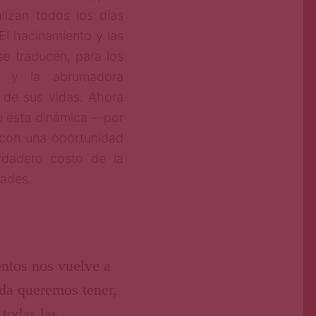
alizan todos los días
l hacinamiento y las
se traducen, para los
ío y la abrumadora
 de sus vidas. Ahora
e esta dinámica —por
con una oportunidad
erdadero costo de la
dades.
ntos nos vuelve a
ida queremos tener,
todas las