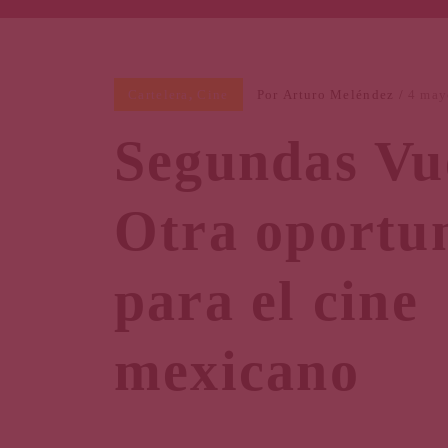
Cartelera
,
Cine
Por
Arturo Meléndez
4 may
Segundas Vue
Otra oportu
para el cine
mexicano