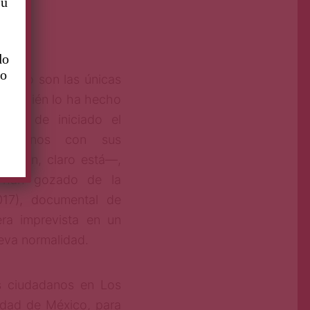
su
do
to
ia no son las únicas
 también lo ha hecho
pués de iniciado el
s urbanos con sus
nación, claro está—,
s han gozado de la
17), documental de
ra imprevista en un
ueva normalidad.
es ciudadanos en Los
udad de México, para