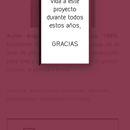
vida a este
proyecto
durante todos
estos años,
Autor: Ángel Jiménez (Tapachula, 1997).
GRACIAS
Estudiante de Cinematografía. Trabaja en el
área de producción y diseño de producción
para cine y audiovisual. Le interesa la gestión
cultural, la política y lo cuir.
FIDECINE
FIDEICOMISO
FOPROCINE
RECORTE
PRESUPUESTOS
SECRETARÍA DE CULTURA