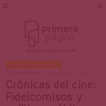
Revista
Nuestro periodismo cultural
Cine
,
Opinión
,
Visualidades
Por
Primera Página
1 junio, 2020
12:00 am
Crónicas del cine:
Primera
Fideicomisos y