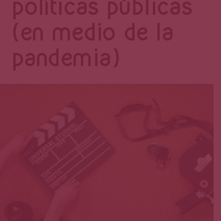
Página
políticas públicas
(en medio de la
pandemia)