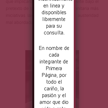
que implicaría ser aprobadas y se evite bajo el
en linea y
pretexto de la crisis económica y sanitaria más
disponibles
iniciativas laxas derivadas de una austeridad
libremente
mal abordada.
para su
consulta.
***
En nombre de
cada
integrante de
Primera
Página, por
todo el
cariño, la
pasión y el
amor que dio