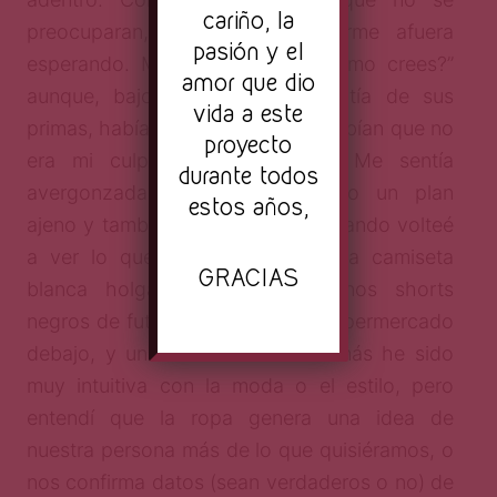
cariño, la
preocuparan, que podía quedarme afuera
pasión y el
esperando. Me contestaron: “¿cómo crees?”
amor que dio
aunque, bajo el gesto de empatía de sus
vida a este
primas, había un dejo de enojo. Sabían que no
proyecto
era mi culpa. Pero sí lo era. Me sentía
durante todos
avergonzada de haber arruinado un plan
estos años,
ajeno y también me sentí tonta cuando volteé
a ver lo que llevaba puesto: una camiseta
GRACIAS
blanca holgada de hombre, unos shorts
negros de futbol, un
tankini
del supermercado
debajo, y unas crocs azules. Jamás he sido
muy intuitiva con la moda o el estilo, pero
entendí que la ropa genera una idea de
nuestra persona más de lo que quisiéramos, o
nos confirma datos (sean verdaderos o no) de