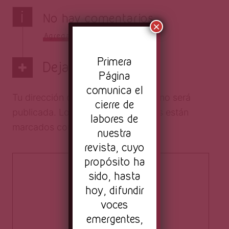
i
No hay comentarios
×
Agrega el tuyo
Pr
imera
Deja una respuesta
Página
comunica el
Tu dirección de correo electrónico no será
cierre de
publicada.
Los campos obligatorios están
labores de
marcados con
*
nuestra
revista, cuyo
propósito ha
sido, hasta
hoy, difundir
voces
emergentes,