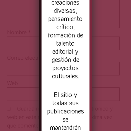
creaciones
diversas,
pensamiento
crítico,
Nombre
*
formación de
talento
editorial y
Correo electrónico
*
gestión de
proyectos
culturales.
Web
El sitio y
todas sus
Guarda mi nombre, correo electrónico y
publicaciones
web en este navegador para la próxima vez
se
que comente.
mantendrán