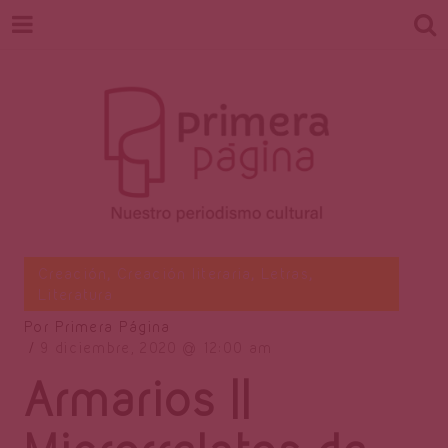
Revista
Nuestro periodismo cultural
Creación
,
Creación literaria
,
Letras
,
Literatura
Por
Primera Página
Primera
9 diciembre, 2020
12:00 am
Armarios ||