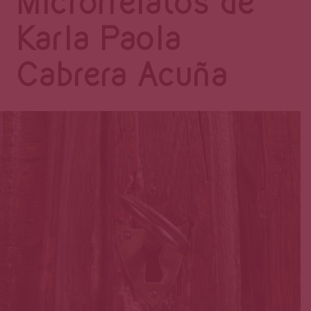
Página
Microrrelatos de
Karla Paola
Cabrera Acuña