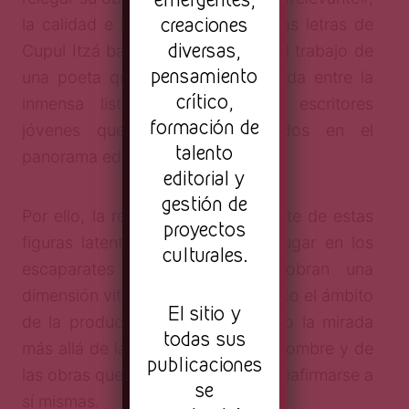
creaciones
la calidad e inventiva propia de las letras de
diversas,
Cupul Itzá bastan para revalorar el trabajo de
pensamiento
una poeta que ha quedado perdida entre la
crítico,
inmensa lista de nombres de escritores
formación de
jóvenes que han sido ignorados en el
talento
panorama editorial nacional.
editorial y
gestión de
Por ello, la recopilación y el rescate de estas
proyectos
figuras latentes que no ocupan lugar en los
culturales.
escaparates de las librerías cobran una
dimensión vital para mantener fresco el ámbito
El sitio y
de la producción literaria, situando la mirada
todas sus
más allá de las figuras de gran renombre y de
publicaciones
las obras que solamente parecen reafirmarse a
se
sí mismas.