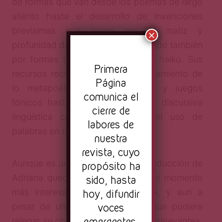
de formas que van desde los poemas de largo
aliento hasta el desarrollo de invenciones
brevísimas que rosan con el matiz y
×
profunidad de los aforismos, pasando también
por formas tradicionales como el haikú. Sus
Pr
imera
recursos recorren desde el planteamiento de
Página
lo metapoético, las búsquedas y juegos
comunica el
fónicos hasta la experimentación discursiva
cierre de
lingüística con recursos como el uso de
labores de
palabras en maya.
nuestra
revista, cuyo
Aunque es un hecho de que la producción de
propósito ha
Adriana quedó sesgada justo en el momento
sido, hasta
hoy, difundir
más interesante de su desarrollo, y aun a
voces
pesar de una corta trayectoria que pudiera
emergentes,
relegar su obra a la idea de algo «irrelevante»,