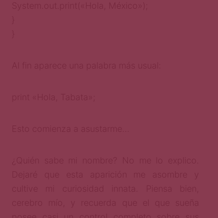
System.out.print(«Hola, México»);
}
}
Al fin aparece una palabra más usual:
print «Hola, Tabata»;
Esto comienza a asustarme…
¿Quién sabe mi nombre? No me lo explico.
Dejaré que esta aparición me asombre y
cultive mi curiosidad innata. Piensa bien,
cerebro mío, y recuerda que el que sueña
posee casi un control completo sobre sus