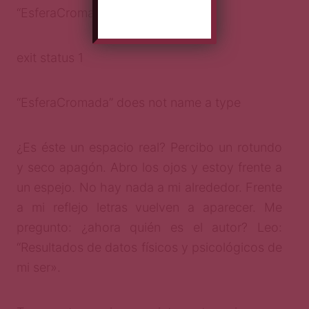
“EsferaCromada”
exit status 1
“EsferaCromada” does not name a type
¿Es éste un espacio real? Percibo un rotundo
y seco apagón. Abro los ojos y estoy frente a
un espejo. No hay nada a mi alrededor. Frente
a mi reflejo letras vuelven a aparecer. Me
pregunto: ¿ahora quién es el autor? Leo:
“Resultados de datos físicos y psicológicos de
mi ser».