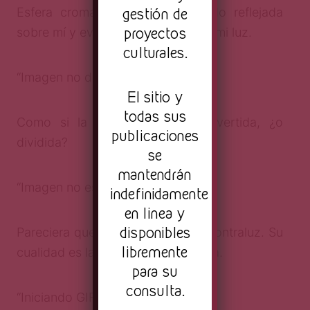
gestión de
Esfera cromada: la luz del mundo reflejada
proyectos
sobre mí y evidencia del reflejo de mi luz.
culturales.
“Imagen no definida”
El sitio y
todas sus
Como si la imagen estuviera invertida, ¿o
publicaciones
dividida?
se
mantendrán
“Imagen no especificada”
indefinidamente
en linea y
disponibles
Pareciera que no actúa ante una contraluz. Su
libremente
cualidad es la proyección periférica.
para su
consulta.
“Iniciando GIF”