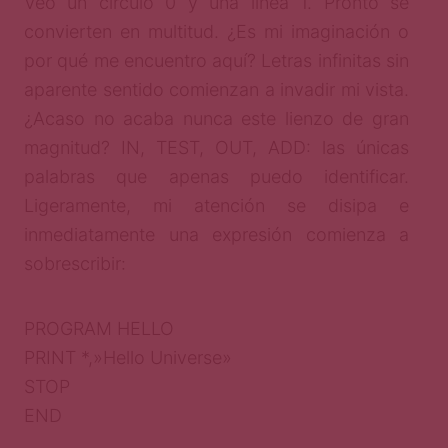
Veo un círculo 0 y una línea 1. Pronto se
convierten en multitud. ¿Es mi imaginación o
por qué me encuentro aquí? Letras infinitas sin
aparente sentido comienzan a invadir mi vista.
¿Acaso no acaba nunca este lienzo de gran
magnitud? IN, TEST, OUT, ADD: las únicas
palabras que apenas puedo identificar.
Ligeramente, mi atención se disipa e
inmediatamente una expresión comienza a
sobrescribir:
PROGRAM HELLO
PRINT *,»Hello Universe»
STOP
END