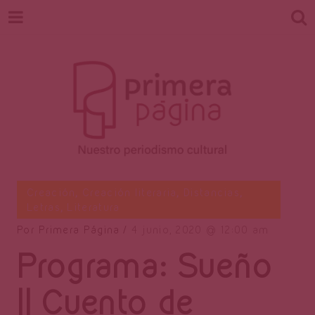
Revista
Nuestro periodismo cultural
Creación
,
Creación literaria
,
Distancias
,
Letras
,
Literatura
Por
Primera Página
4 junio, 2020
12:00 am
Primera
Programa: Sueño
|| Cuento de