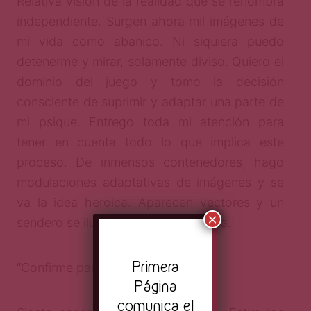
Relativa visión de la realidad que se renombra
independiente. Surgen ahora mil imágenes de
mi vida como abanico. Ni siquiera puedo
detenerme y mirar, solamente diviso. Quiero el
dominio del juego y tomo la decisión
consciente de suprimir y adaptar una parte de
mi psique. Entrego toda mi atención para
tener en cuenta todo lo que implica este
proceso. De inmensos contenedores, hago
modulaciones adaptativas de imágenes y se
va la idea heroica. Aparecen vectores y un
×
sendero se ilumina. La vida es cíclica.
Pr
imera
“Confirme para hacer un loop”
Página
comunica el