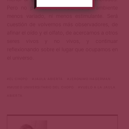
Pero no por esto se trata de un ambiente
menos variado, ni menos estimulante. Será
cuestión de volvernos más observadores, de
afinar el oído y el olfato, de acercarnos a otros
seres vivos y no vivos, y continuar
reflexionando sobre el lugar que ocupamos en
el universo.
EL CHOPO
JAULA ABIERTA
JERONIMO HAGERMAN
MUSEO UNIVERSITARIO DEL CHOPO
VUELO A LA JAULA
ABIERTA