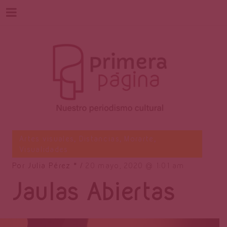
Revista
Nuestro periodismo cultural
Artes visuales
,
Distancias
,
Morarte
,
Visualidades
Por
Julia Pérez *
20 mayo, 2020
1:01 am
Primera
Jaulas Abiertas