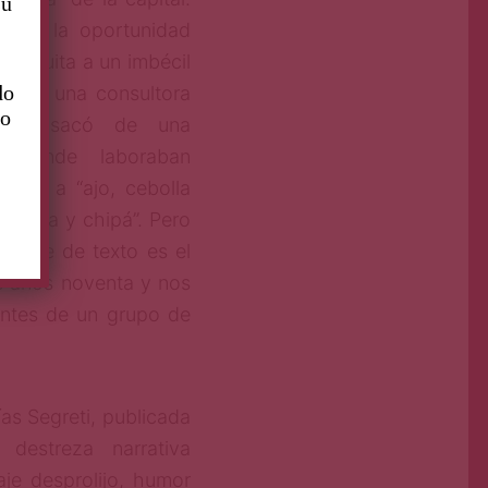
su
echar la oportunidad
 cerquita a un imbécil
do
 creó una consultora
to
ue lo sacó de una
o donde laboraban
ndos a “ajo, cebolla
berreta y chipá”. Pero
ensaje de texto es el
os años noventa y nos
entes de un grupo de
as Segreti, publicada
destreza narrativa
aje desprolijo, humor