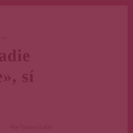
0 am
adie
», sí
Por Yanuva León