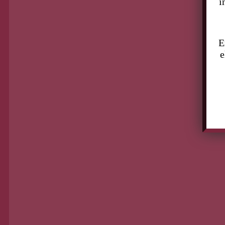
i
E
e