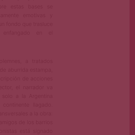
bre estas bases se
ndamente emotivas y
un fondo que trasluce
 enfangado en el
solemnes, a tratados
 de aburrida estampa,
scripción de acciones
ector, el narrador va
solo a la Argentina
continente llagado.
nsversales a la obra:
 amigos de los barrios
onistas está signado