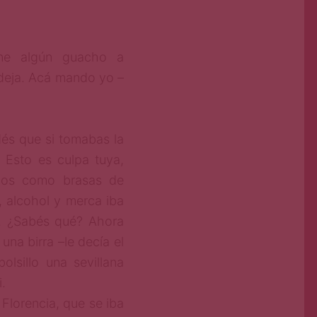
ne algún guacho a
ndeja. Acá mando yo –
és que si tomabas la
 Esto es culpa tuya,
 ojos como brasas de
, alcohol y merca iba
–. ¿Sabés qué? Ahora
una birra –le decía el
lsillo una sevillana
.
Florencia, que se iba