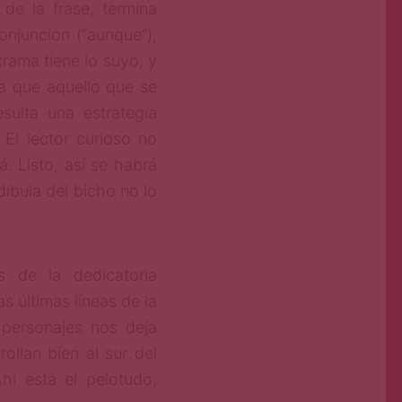
de la frase, termina
onjunción (“aunque”),
rama tiene lo suyo, y
a que aquello que se
sulta una estrategia
 El lector curioso no
á. Listo, así se habrá
íbula del bicho no lo
s de la dedicatoria
as últimas líneas de la
 personajes nos deja
ollan bien al sur del
hí está el pelotudo,