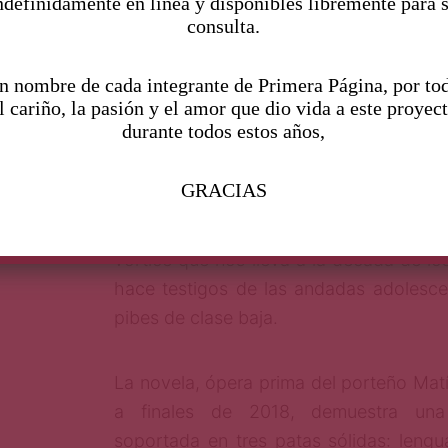
ndefinidamente en linea y disponibles libremente para 
consulta.
Un sujeto inteligente que supo aprov
que le dio la vida. Oportunidad: ponerle
n nombre de cada integrante de Primera Página, por to
manipulable con muchísimo dinero. Así
l cariño, la pasión y el amor que dio vida a este proyec
financiera para Latinoamérica, q
durante todos estos años,
dependencia de ministerio públic
hacinados veintisiete empleados hedio
GRACIAS
frita, colectivo explotado, desodorante 
el punto de quiebre llega pronto, un m
vórtice que nos lleva a la década de l
hace testigos de las andadas adolesc
pibes de clase baja.
La novela, ópera prima del porteño Matí
a finales de 2018, demuestra una 
soportada en tres patas sólidas: lengu