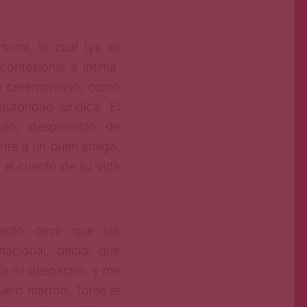
rsona, lo cual (ya se
confesional e íntima.
so ceremonioso, como
utoridad jurídica. El
udo, desprovisto de
ente a un buen amigo,
 el cuento de su vida
rdo decir que las
acional, decidí que
ia mi despacho, y me
cuero marrón. Tomé el