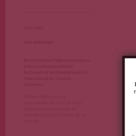
Aviso legal
Leer aviso legal
Revista Primera Página está sujeta a
la licencia Reconocimiento-
NoComercial-SinObraDerivada 4.0
Internacional de Creative
Commons.
Primera Página es una
organización sin fines de lucro
dedicada a la publicación de
material cultural por medio de su
sitio web.