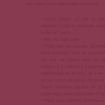
por estas fibras demasiado sensibles.
―¿Qué mirás? ¿A ver si vie
salvarte? Estás en mi barrio, pe
le dijo el Tuerto.
―No, no, todo bien.
―Todo bien las pelotas. ¿Entend
birra conmigo, esto no pasaba?
por gila –el Tuerto tenía los
carbón, y su aliento a pasiennes
metiéndose en la nariz de Flor
se me fueron las ganas de tomar 
Tuerto mientras sacaba de su bo
color roja y avanzaba sobre Flopi
―Pará, pará –intentó defenderse 