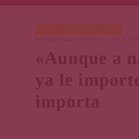
Corazón de cebolla
,
Letras
,
Literatura
Por
Primera Página
30 septiembre, 2019
12:0
«Aunque a n
ya le importe
importa