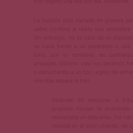
con regarlo una vez por día, sobrevive”.
La historia está narrada en primera pe
sabe) confiere al relato una atmósfera 
Sin embargo, no se trata de un discur
se haría frente a un sacerdote o una a
tono, por lo contrario, es confianz
ambages, diáfano, casi nos sentimos fr
o escuchando a un tipo urgido de echar
mientras espera el tren:
Después de escuchar a Edua
propinas movían la economía n
necesitaba un descanso. Fui hac
recosté en el sillón
chester
, de 