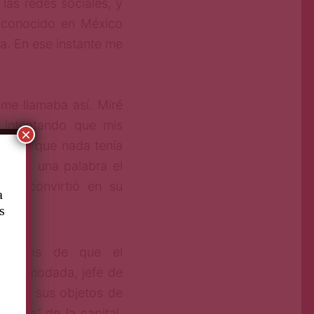
las redes sociales, y
a conocido en México
a. En ese instante me
me llamaba así. Miré
 intentando que mis
×
ombre que nada tenía
 solo una palabra el
me convirtió en su
a
s
teramos de que el
e acomodada, jefe de
tentar sus objetos de
cheta” de la capital.