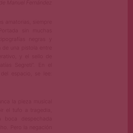
 de Manuel Fernández
es amatorias, siempre
Portada sin muchas
tipografías negras y
n de una pistola entre
ativo, y el sello de
atías Segreti”. En el
del espacio, se lee:
nca la pieza musical
r el tufo a tragedia,
na boca despechada
cho. Pero la negación