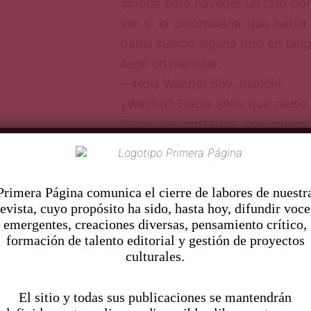
iphone
para navegar un rato por 
ver si la colombiana que habí
había subido alguna foto en tang
llegó un mensaje:
―Hola Wacho! Soy Juanchi.
¿Wacho? Hacía años que nadie 
hacia los costados con pudor,
empleados no vieran un sobren
que ver con mi vida actual. Con
pasado me tomó del cuello y 
Pr
imera Página comunica el cierre de labores de nuestr
rehén.
revista, cuyo propósito ha sido, hasta hoy, difundir voce
emergentes, creaciones diversas, pensamiento crítico,
formación de talento editorial y gestión de proyectos
Apenas en cinco páginas nos en
culturales.
protagonista es un empresario de clas
trabajadores refinados, orgulloso de os
El sitio y todas sus publicaciones se mantendrán
lujo en una oficina ubicada en la zona “