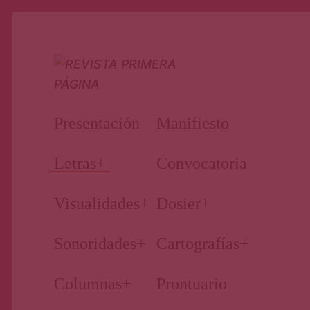
Nuestro periodismo cultural
Revista
Presentación
Manifiesto
Primera
Letras
+
Convocatoria
Visualidades
+
Dosier
+
Página
Sonoridades
+
Cartografías
+
Columnas
+
Prontuario