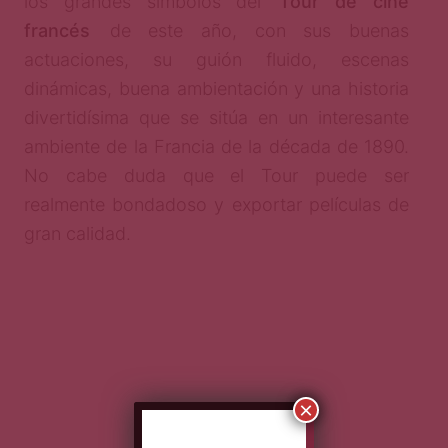
los grandes símbolos del
Tour de cine
francés
de este año, con sus buenas
actuaciones, su guión fluido, escenas
dinámicas, buena ambientación y una historia
divertidísima que se sitúa en un interesante
ambiente de la Francia de la década de 1890.
No cabe duda que el Tour puede ser
realmente bondadoso y exportar películas de
gran calidad.
×