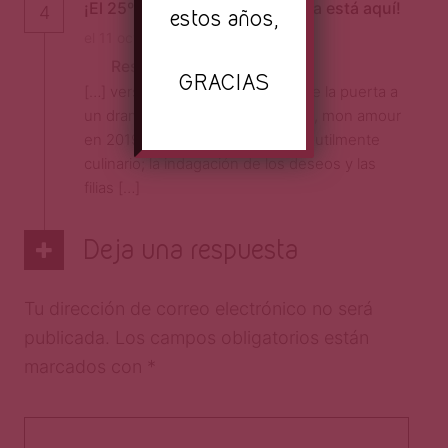
¡El 25º Tour de Cine Francés ya está aquí!
4
estos años,
el 11 octubre, 2021 a las 12:01 am
Responder
GRACIAS
[…] versatilidad en sus temas abre la puerta a
un drama histórico (como Cyrano, mon amour
en 2019), aunque con un toque sutilmente
culinario; la indagación de los deseos y las
filias […]
Deja una respuesta
Tu dirección de correo electrónico no será
publicada.
Los campos obligatorios están
marcados con
*