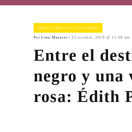
Música
,
Oblivion
,
Sonoridades
sta
Por
Lino Maraver
13 octubre, 2018
12:00 am
Entre el des
negro y una 
rosa: Édith 
era