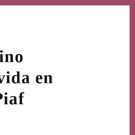
tino
vida en
Piaf