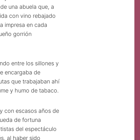
 de una abuela que, a
cida con vino rebajado
ba impresa en cada
queño gorrión
do entre los sillones y
 se encargaba de
tutas que trabajaban ahí
fume y humo de tabaco.
a y con escasos años de
queda de fortuna
tistas del espectáculo
s, al haber sido