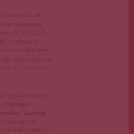
 qué hora es: el
que en cada paso
abricado tu calzado
ndo disminuye la
sensación sumamente
n dar cada paso, que
r la de una suerte
 ha hecho de noche, y
n hotel negro
romadas: “Saudade
to qué clase de
io y al mismo tiempo