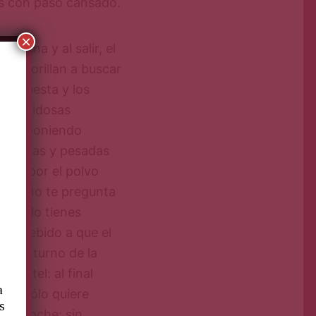
es con paso cansado.
×
ducha y al salir, el
a te orillan a buscar
ta puesta y los
las ruidosas
acio, poniendo
as viejas y pesadas
rgia por el polvo
el dueño te pregunta
ue sólo tienes
ue, debido a que el
do el turno de la
l hotel: al final
a
go, sólo quiere
s
ada noche; sin