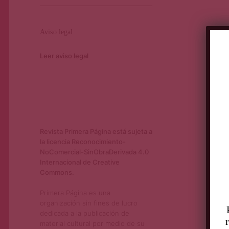
Aviso legal
Leer aviso legal
Revista Primera Página está sujeta a
la licencia Reconocimiento-
NoComercial-SinObraDerivada 4.0
Internacional de Creative
Commons.
Primera Página es una
organización sin fines de lucro
dedicada a la publicación de
material cultural por medio de su