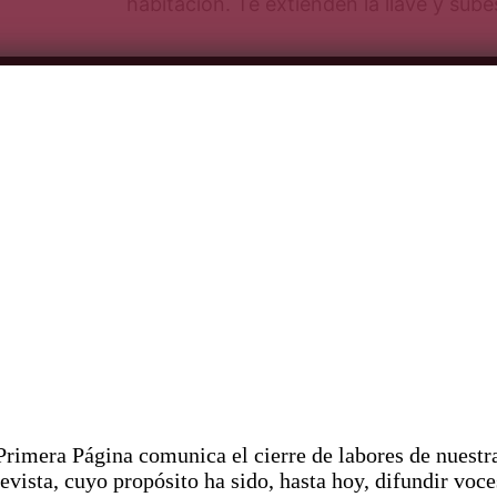
habitación. Te extienden la llave y sub
Después de instalarte decides tomar una 
insomnio y el desconocimiento de la hor
una ocupación. Sin cambiarte, con la ba
cabellos escurriendo todavía, bajas por 
escaleras, pero esta vez caminas desp
atención a los tapizados anticuados y l
alfombras que te causan un poco de ale
acumulado. Al pasar por la recepción, 
si se te ofrece algo, pero le comentas q
insomnio y buscas algo que hacer, así q
ajetreo ha disminuido y le toca cubrir to
noche, se ofrece a contarte la historia de
Pr
imera Página comunica el cierre de labores de nuestr
descubres que no busca ser gentil conti
revista, cuyo propósito ha sido, hasta hoy, difundir voce
evitar ser vencido por el sueño como c