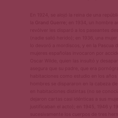
En 1924, se alojó la reina de una repúbl
la
Grand Guerre
; en 1934, un hombre 
revólver les disparó a los paseantes de
(nadie salió herido); en 1936, una muje
lo devoró a mordiscos, y en la Pascua 
mujeres españolas invocaron por accid
Oscar Wilde, quien las insultó y desapa
asegura que su padre, que era pornógraf
habitaciones como estudio en los años
hombres se dispararon en la cabeza de
en habitaciones distintas (no se conoc
dejaron cartas casi idénticas a sus mu
justificaban el acto); en 1945, 1946 y 
sucesivamente los cuerpos de tres herm