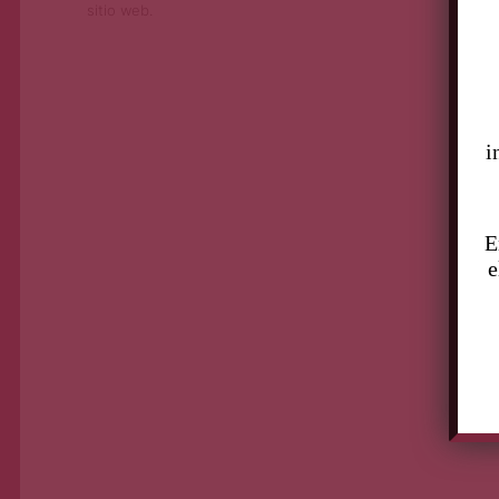
sitio web.
i
E
e