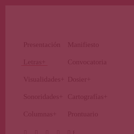
Nuestro periodismo cultural
Revista
Presentación
Manifiesto
Primera
Letras
+
Convocatoria
Visualidades
+
Dosier
+
Página
Sonoridades
+
Cartografías
+
Columnas
+
Prontuario
BUSCAR