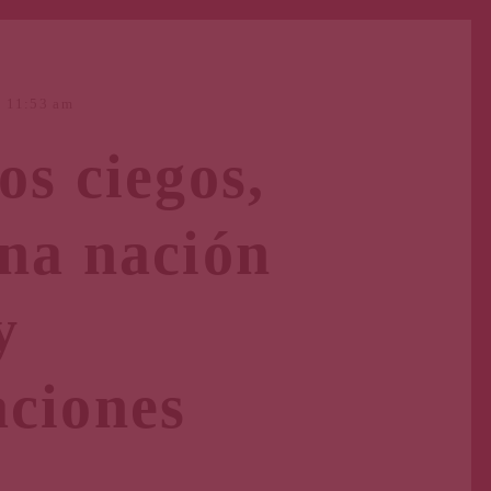
11:53 am
os ciegos,
una nación
y
aciones