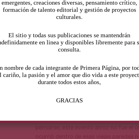
emergentes, creaciones diversas, pensamiento crítico,
embargo accedes y colocándote en u
formación de talento editorial y gestión de proyectos
culturales.
cuyos resortes te lastiman la columna,
atención.
El sitio y todas sus publicaciones se mantendrán
ndefinidamente en linea y disponibles libremente para 
Todo comenzó cuando Raúl Ariztía Luc
consulta.
baldío en Valparaíso, donde mandó cons
posteriormente inauguró el hotel. Se lo
n nombre de cada integrante de Primera Página, por to
comerciante checo de origen judío lla
l cariño, la pasión y el amor que dio vida a este proyec
durante todos estos años,
(quien duraría en la administración del 
reservando para sí una de las habitacio
GRACIAS
suicidarse en una bañera de sangre des
novela en 1943, Ariztía habría matado a
arrojándola por la escalera. A pesar de 
pensarse, este evento atroz no fue el ú
ocurrió dentro de esas viejas paredes n