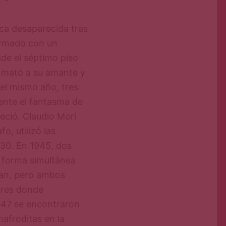
ica desaparecida tras
armado con un
sde el séptimo piso
r mató a su amante y
del mismo año, tres
ente el fantasma de
reció. Claudio Mori
o, utilizó las
 30. En 1945, dos
 forma simultánea
ían, pero ambos
jeres donde
1947 se encontraron
afroditas en la