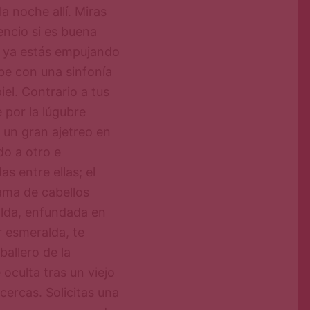
a noche allí. Miras
encio si es buena
, ya estás empujando
be con una sinfonía
piel. Contrario a tus
 por la lúgubre
 un gran ajetreo en
do a otro e
s entre ellas; el
ama de cabellos
alda, enfundada en
r esmeralda, te
ballero de la
oculta tras un viejo
cercas. Solicitas una