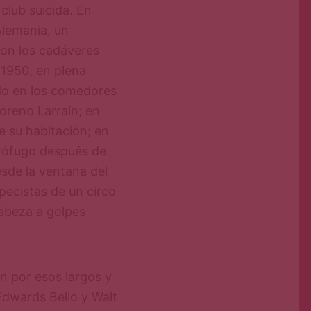
club suicida. En
Alemania, un
con los cadáveres
 1950, en plena
do en los comedores
oreno Larraín; en
e su habitación; en
prófugo después de
sde la ventana del
pecistas de un circo
abeza a golpes
 por esos largos y
Edwards Bello y Walt