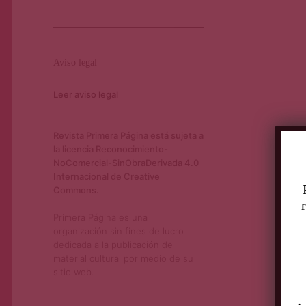
Aviso legal
Leer aviso legal
Revista Primera Página está sujeta a
la licencia Reconocimiento-
NoComercial-SinObraDerivada 4.0
Internacional de Creative
Commons.
Primera Página es una
organización sin fines de lucro
dedicada a la publicación de
material cultural por medio de su
sitio web.