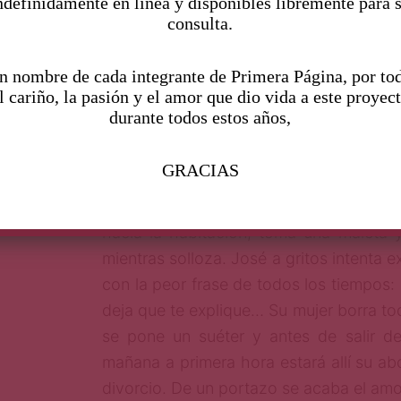
ndefinidamente en linea y disponibles libremente para 
consulta.
escusado, cae a los pies de su mujer q
incrédula, empapada en llanto; se si
n nombre de cada integrante de Primera Página, por to
siente tan vejada que no acepta disculpa
l cariño, la pasión y el amor que dio vida a este proyec
manotea el rostro, suelta puñetazos a la
durante todos estos años,
enloquecida agarra lo primero que e
cepillos de dientes, otro jabón de repues
GRACIAS
cuerpo tembloroso de José que dolori
pide perdón. Su mujer no lo puede cr
hacia la habitación, toma una maleta y
mientras solloza. José a gritos intenta e
con la peor frase de todos los tiempos: 
deja que te explique… Su mujer borra tod
se pone un suéter y antes de salir de
mañana a primera hora estará allí su a
divorcio. De un portazo se acaba el amo