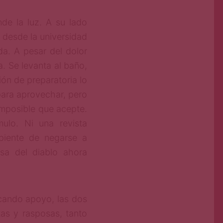
de la luz. A su lado
 desde la universidad
a. A pesar del dolor
a. Se levanta al baño,
ción de preparatoria lo
para aprovechar, pero
imposible que acepte.
mulo. Ni una revista
epiente de negarse a
osa del diablo ahora
cando apoyo, las dos
tas y rasposas, tanto