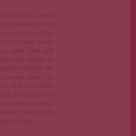
e fláccido intenta
 complaciéndonos sin
é ya no tiene sentido.
 los dos pisos que lo
hay nadie. José está
poco tiene sentido ya
Algunas ventanas del
dos senos copa c se
epa. José corre hacia
cerca, sus pasos son
 de andar muy lejos.
 nombre. Una patrulla
piden el paso.