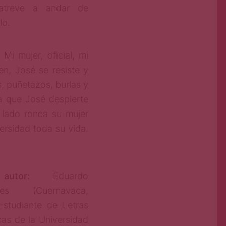
treve a andar de
lo.
 Mi mujer, oficial, mi
n, José se resiste y
, puñetazos, burlas y
a que José despierte
 lado ronca su mujer
ersidad toda su vida.
 autor:
Eduardo
des (Cuernavaca,
Estudiante de Letras
cas de la Universidad