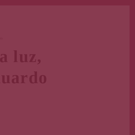
pm
a luz,
duardo