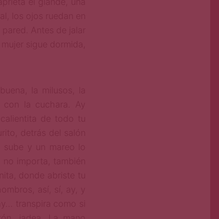
prieta el glande, una
al, los ojos ruedan en
 pared. Antes de jalar
 mujer sigue dormida,
buena, la milusos, la
o con la cuchara. Ay
calientita de todo tu
ito, detrás del salón
 sube y un mareo lo
o no importa, también
nita, donde abriste tu
ombros, así, sí, ay, y
ay… transpira como si
tón, jadea. La mano