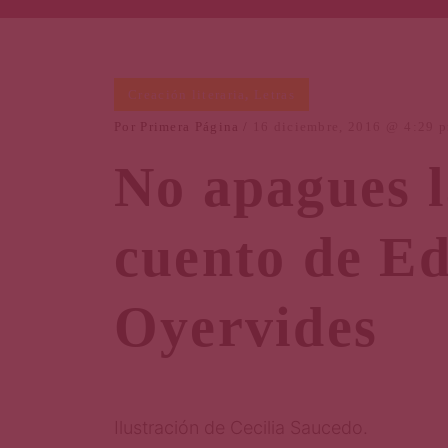
Creación literaria
,
Letras
Por
Primera Página
16 diciembre, 2016
4:29 
sta
No apagues l
cuento de E
Oyervides
era
Ilustración de Cecilia Saucedo.