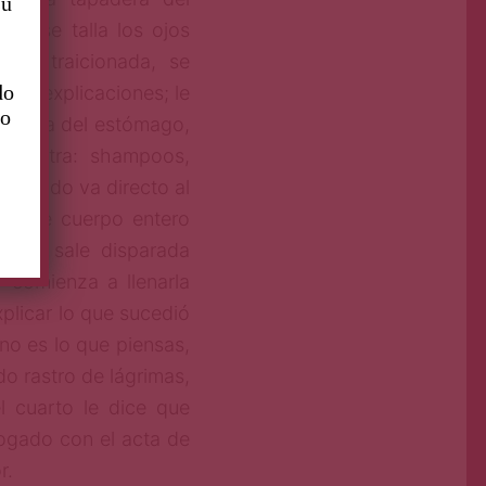
su
ue se talla los ojos
ente traicionada, se
do
s ni explicaciones; le
to
 altura del estómago,
ncuentra: shampoos,
to, todo va directo al
do de cuerpo entero
eer, sale disparada
 comienza a llenarla
xplicar lo que sucedió
no es lo que piensas,
o rastro de lágrimas,
l cuarto le dice que
bogado con el acta de
r.