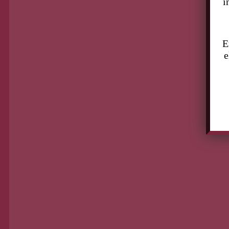
i
E
e