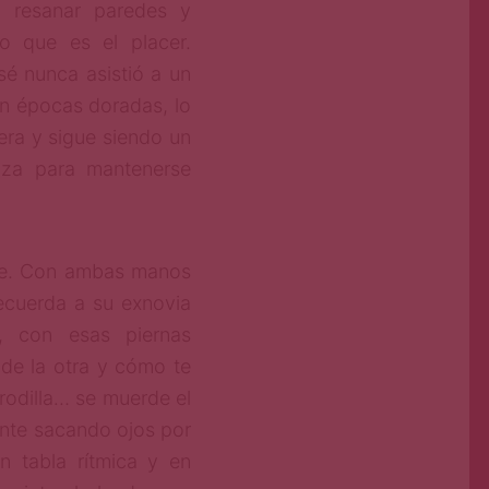
, resanar paredes y
o que es el placer.
sé nunca asistió a un
, en épocas doradas, lo
era y sigue siendo un
nza para mantenerse
rse. Con ambas manos
ecuerda a su exnovia
, con esas piernas
de la otra y cómo te
 rodilla… se muerde el
rente sacando ojos por
n tabla rítmica y en