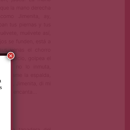
in que la mano derecha
como Jimenita, ay,
ban tus piernas y tus
uévete, muévete así,
jos se funden, está a
 sus venas el chorro
×
ay espacio, golpea el
o que no lo inmuta,
 apriétame la espalda,
a
é, sí, Jimenita, di mi
s
que te encanta…
ompe la tapadera del