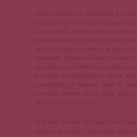
José despierta de madrugada y encien
ronca la mujer con la que ha compartido
toda su vida. José la ama, no cabe dud
na
que siente bajo la pijama, no la despiert
se quita la pijama y frente a él una erec
sobresalta. Piensa decírselo a su mujer 
recuerda que ella está en sus días y es 
En lugar de entristecerse busca esti
pornográfica al alcance. José se arr
contratar internet en su casa, esa c
mismo sería su salvación.
Está solo. Se mira las manos como bus
parecen ignorarlo. Están viejas, marchi