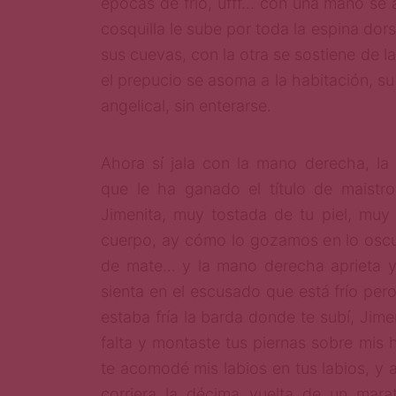
épocas de frío, ufff… con una mano se a
cosquilla le sube por toda la espina dors
sus cuevas, con la otra se sostiene de la
el prepucio se asoma a la habitación, su
angelical, sin enterarse.
Ahora sí jala con la mano derecha, la 
que le ha ganado el título de maistr
Jimenita, muy tostada de tu piel, muy 
cuerpo, ay cómo lo gozamos en lo oscur
de mate… y la mano derecha aprieta y
sienta en el escusado que está frío per
estaba fría la barda donde te subí, Jime
falta y montaste tus piernas sobre mis h
te acomodé mis labios en tus labios, y 
corriera la décima vuelta de un mara