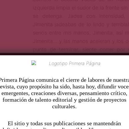
izquierda limpia el sudor de la frente s
se detenga. Jadea con intensidad, 
Jimenita jadeabas de lo lindo y tembla
senos entre mis manos, Jimenita, así m
Jimenita… y las manos aceleran y los o
punto de terminar, siente correr por
añorado, estira las piernas donde no h
lavabo tirando un jabón, el estrepit
Jimenita acaríciame el cabello, así, sí,
Pr
imera Página comunica el cierre de labores de nuestr
ay Jimenita qué sabrosa estás, José, Jos
revista, cuyo propósito ha sido, hasta hoy, difundir voce
nombre, José, José, yo sé nena, yo sé 
emergentes, creaciones diversas, pensamiento crítico,
formación de talento editorial y gestión de proyectos
culturales.
¡José! ¿Pero qué estás haciendo?
El sitio y todas sus publicaciones se mantendrán
En el estrepito José tira toallas, r