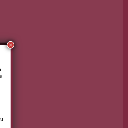
×
ontinúa leyendo
a
s
su