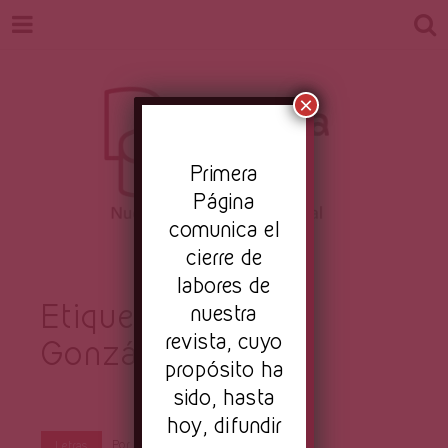
×
Pr
imera
Página
comunica el
Revista
cierre de
Nuestro periodismo cultural
labores de
Etiqueta:
Thalía
nuestra
revista, cuyo
González obra
Primera
propósito ha
sido, hasta
hoy, difundir
Por
Joshua Córdova
Abr 24, 2023
Letras