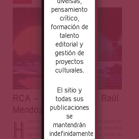
Página
diversas,
pensamiento
crítico,
formación de
talento
editorial y
gestión de
proyectos
culturales.
El sitio y
RCA – Minificción de Raúl
todas sus
publicaciones
Mendoza Mandujano
se
H
ubo saetas infernales cayendo en el desierto-
mantendrán
ciudad. Televisión apagada por luz eléctrica
indefinidamente
agonizante dejó entrar la calle que tosía en