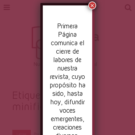
×
Pr
imera
Página
comunica el
cierre de
labores de
nuestra
Revista
revista, cuyo
Nuestro periodismo cultural
propósito ha
Etiqueta:
sido, hasta
sci-fi
hoy, difundir
minificción
Primera
voces
emergentes,
creaciones
Por
Primera Página
Oct 27, 2022
Letras