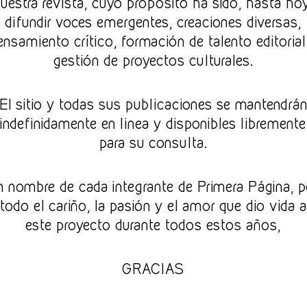
uestra revista, cuyo propósito ha sido, hasta ho
difundir voces emergentes, creaciones diversas,
ensamiento crítico, formación de talento editorial
¿
gestión de proyectos culturales.
m
El sitio y todas sus publicaciones se mantendrá
a
indefinidamente en linea y disponibles libremente
Se
para su consulta.
Pa
cu
un
n nombre de cada integrante de Primera Página, p
em
todo el cariño, la pasión y el amor que dio vida a
fí
Pa
este proyecto durante todos estos años,
ol
C
GRACIAS