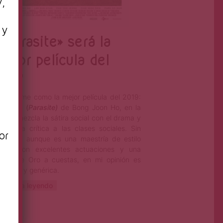
y,
 y
»Parasite» será la
ejor película del
n
ño?
 presume como la mejor película del 2019:
rásitos
(
Parasite)
de Bong Joon Ho, en la
al se mezcla la sátira social con el drama y
a ligera crítica a las clases sociales. Sin
or
bargo, aunque es una maestría de estilo
lmico con excelentes actuaciones y una
lma de Oro a cuestas, en mi opinión es
vidable y genérica.
ontinúa leyendo