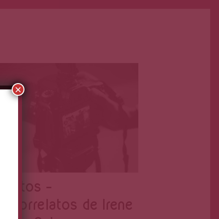
Primera Página
Abr 4, 2022
×
ábitos –
icrorrelatos de Irene