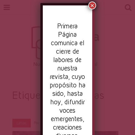
×
Pr
imera
Página
comunica el
cierre de
labores de
nuestra
Revista
revista, cuyo
Nuestro periodismo cultural
propósito ha
Etiqueta:
sido, hasta
despedidas
hoy, difundir
Primera
voces
emergentes,
Por
Marcela Chávez
Dic 6, 2023
Letras
creaciones