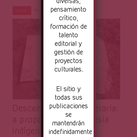
Página
diversas,
pensamiento
Por
Primera Página
Sep 28, 2021
Letras
crítico,
formación de
talento
editorial y
gestión de
proyectos
culturales.
El sitio y
todas sus
publicaciones
Descentralización literaria:
se
a propósito de la poesía
mantendrán
indígena (actual)
indefinidamente