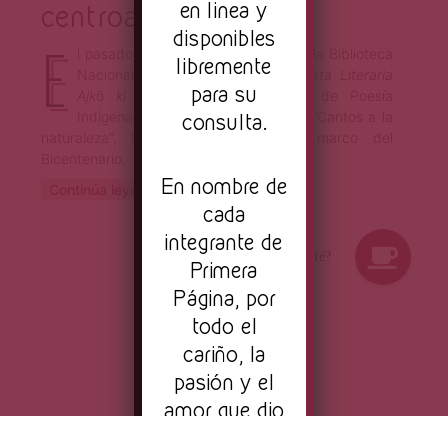
en linea y
centroamericana
disponibles
E
l pasado 3 de septiembre de 2021, la Biblioteca
libremente
Nacional de Costa Rica y la
Revista Literaria
para su
Ajk
ö
ki
organizaron el I Recital de Poesía
Indígena Actual en Centroamérica: “Cantos a la
consulta.
naturaleza”, llevado a cabo en el marco del
Bicentenario.
En nombre de
Continúa leyendo
cada
integrante de
Primera
Página, por
todo el
cariño, la
pasión y el
amor que dio
vida a este