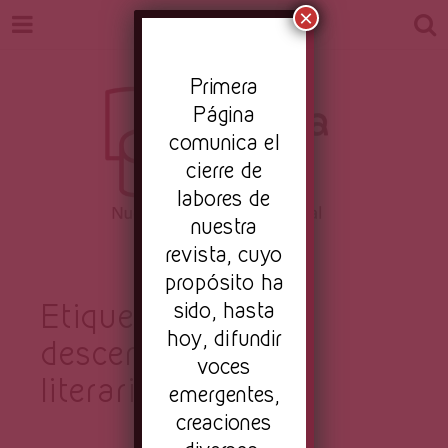
×
Pr
imera
Página
comunica el
cierre de
labores de
nuestra
Revista
revista, cuyo
Nuestro periodismo cultural
propósito ha
Etiqueta:
sido, hasta
hoy, difundir
descentralización
Primera
voces
literaria
emergentes,
creaciones