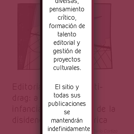
Página
diversas,
pensamiento
crítico,
formación de
talento
editorial y
gestión de
proyectos
culturales.
Editorial (junio) – Anti-
El sitio y
todas sus
drag: a favor de las
publicaciones
infancias o en contra de la
se
disidencia sexo-genérica
mantendrán
indefinidamente
Ilustración de Darío Cortizo