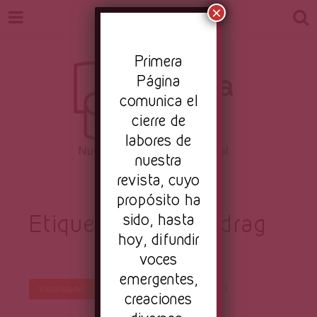
×
Pr
imera
Página
comunica el
cierre de
labores de
nuestra
Revista
revista, cuyo
Nuestro periodismo cultural
propósito ha
Etiqueta:
sido, hasta
censura drag
hoy, difundir
Primera
voces
emergentes,
Por
Primera Página
Jun 13, 2023
Visualidades
creaciones