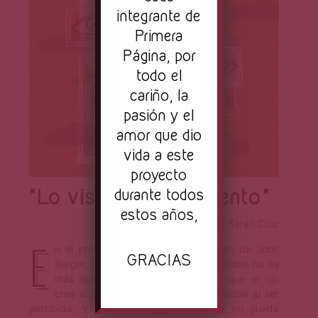
integrante de
Primera
Página, por
todo el
cariño, la
pasión y el
amor que dio
vida a este
proyecto
durante todos
“Lo visible es un invento”
estos años,
Ilustración de Sarah Cru
z
E
n el prólogo del libro
Modos de ver
, de John
GRACIAS
Berger, Eulàlia Bosch expresa: “Lo visible no es
más que el conjunto de imágenes que el ojo
crea al mirar. La realidad se hace visible al ser
percibida. Y una vez atrapada, tal vez no pueda