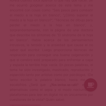
libreta cuando toca apuntar lo que hay que hacer. Se
me ocurrió
googlear
acerca de este tema y me
encontré con cosas como: “Seis pasos para combatir
el miedo a la hoja en blanco”, “¿Cómo superar el
miedo a la hoja en blanco?”, “Técnicas de dibujo para
perder el miedo a la hoja en blanco”, y,
sorprendentemente, con la página de una doctora
que describe los síntomas de “El síndrome de la hoja
en blanco”. Habla acerca de los pensamientos
intrusivos, la tensión y la ansiedad que causa el no
saber qué escribir. Luego proporciona técnicas de
respiración para conseguir una buena oxigenación y
que el cerebro esté preparado para enfrentar a capa
y espada la terrible hoja vacía. En pocas palabras, el
tema ha sido investigado, masticado, reproducido y
esparcido tanto por artistas como por psicólogxs. (De
tanto escribir la palabra
blanco
, hasta me dio
escalofríos. ¿Será que la razón por la que existen
alternativas como el sepia y el modo nocturno en
plataformas para leer en digital no es únicamente por
cuestiones de la vista? Quién sabe).