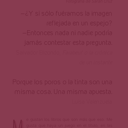
Fotografía de Sarah Cruz
—¿Y si sólo fuéramos la imagen
reflejada en un espejo?
—Entonces nada ni nadie podría
jamás contestar esta pregunta.
Salvador Elizondo,
Farabeuf o la crónica
de un instante
Porque los poros o la tinta son una
misma cosa. Una misma apuesta.
Luisa Valenzuela
M
e gustan los libros que son más que eso. Me
gusta que haya un juego en el título, en las