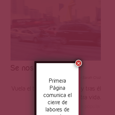
×
Se nos va el tiempo
Fotografía de Sarah Cruz
Pr
imera
Página
Vuela el tiempo de corrida, y tras él
comunica el
va nuestra vida.
cierre de
Refrán popular
labores de