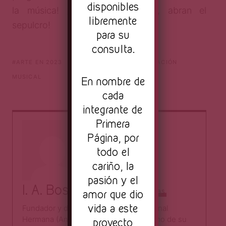
disponibles
la música! ¡Removed la piedra, abran el
libremente
sepulcro!
para su
consulta.
ARTE EN 2023
ARTISTA MUSICAL
CREACIÓN
MUSICAL
En nombre de
cada
integrante de
Primera
Página, por
todo el
cariño, la
pasión y el
I. A. Bosco
Todas las entradas
amor que dio
vida a este
Fundador y director de la Antena Nacional
Hermana (Anhedonia Records), así como de su
proyecto