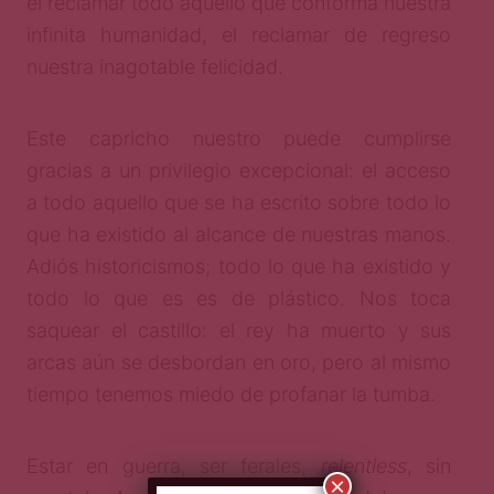
el reclamar todo aquello que conforma nuestra
infinita humanidad, el reclamar de regreso
nuestra inagotable felicidad.
Este capricho nuestro puede cumplirse
gracias a un privilegio excepcional: el acceso
a todo aquello que se ha escrito sobre todo lo
que ha existido al alcance de nuestras manos.
Adiós historicismos; todo lo que ha existido y
todo lo que es es de plástico. Nos toca
saquear el castillo: el rey ha muerto y sus
arcas aún se desbordan en oro, pero al mismo
tiempo tenemos miedo de profanar la tumba.
Estar en guerra, ser ferales,
relentless
,
sin
×