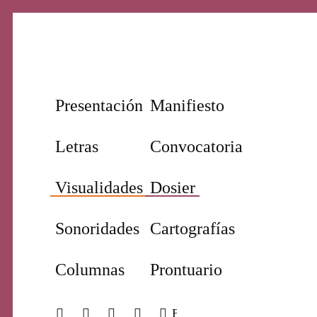
Nuestro periodismo cultural
Revi
Presentación
Manifiesto
Letras
Convocatoria
Visualidades
Dosier
Sonoridades
Cartografías
Prim
s de nuestra
Columnas
Prontuario
ifundir voces
to crítico,
 proyectos
BUSCAR