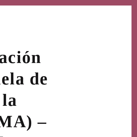
cación
uela de
 la
MA) –