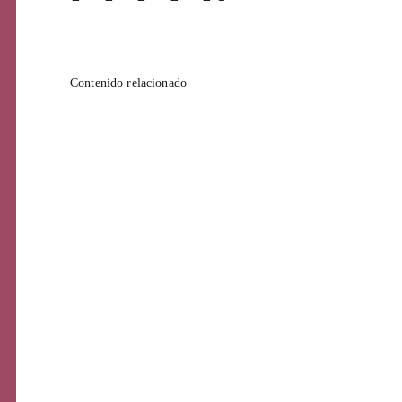
ntendrán
mente para su
Pági
Contenido relacionado
ina, por todo
este proyecto