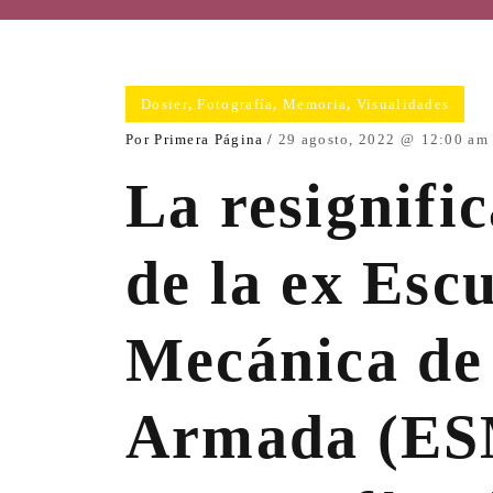
Dosier
,
Fotografía
,
Memoria
,
Visualidades
sta
Por
Primera Página
29 agosto, 2022
12:00 am
La resignifi
de la ex Esc
Mecánica de
era
Armada (ES