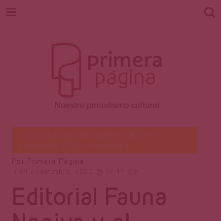
Revista
Nuestro periodismo cultural
Artes visuales
,
Cartografía cultural
emergente 2020
,
Visualidades
Por
Primera Página
Primera
24 noviembre, 2020
12:44 am
Editorial Fauna