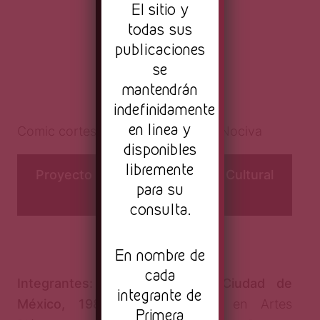
El sitio y
todas sus
publicaciones
se
mantendrán
indefinidamente
en linea y
Comic cortesía de Editorial Fauna Nociva
disponibles
libremente
Proyecto parte de Cartografía Cultural
para su
Emergente 2020
consulta.
***
En nombre de
cada
Integrantes: Rubén Romero (Ciudad de
integrante de
México, 1988).
Es licenciado en Artes
Primera