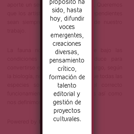
propósito ha
aporte un servicio a los creadores. Queremos
sido, hasta
que los artistas emergentes e independientes
hoy, difundir
sean siempre los protagonistas de nuestro
voces
trabajo.
emergentes,
creaciones
La fauna nociva es aquella que bajo las
diversas,
condiciones correctas se reproduce para
pensamiento
crítico,
convertirse en una plaga; sin embargo, según
formación de
la biología, no existe tal cosa, ya que todas las
talento
especies son necesarias para el correcto
editorial y
funcionamiento de un entorno. Es así como
gestión de
nos definimos.
proyectos
culturales.
Powered by
Issuu