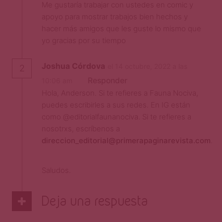
Me gustaría trabajar con ustedes en comic y
apoyo para mostrar trabajos bien hechos y
hacer más amigos que les guste lo mismo que
yo gracias por su tiempo
Joshua Córdova
el 14 octubre, 2022 a las
2
Responder
10:06 am
Hola, Anderson. Si te refieres a Fauna Nociva,
puedes escribirles a sus redes. En IG están
como @editorialfaunanociva. Si te refieres a
nosotrxs, escríbenos a
direccion_editorial@primerapaginarevista.com
.
Saludos.
Deja una respuesta