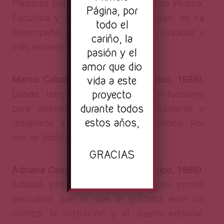
Plásticas por la Escuela Nacional de Pintura,
Página, por
Escultura y Grabado «La Esmeralda», se ha
todo el
desempeño como artista plástico, curador y
cariño, la
más recientemente como editor.
pasión y el
amor que dio
vida a este
Marco Caballero (Ciudad de México, 1989)
.
proyecto
Desde temprana edad mostró virtuosismo
durante todos
para desvelarse, mentir patológicamente y
estos años,
resignarse a la precariedad económica. Por
eso se dedica a los cómics.
GRACIAS
Adriana Cassiano (Ciudad de México, 1986).
Estudió pintura en la carrera, pero pronto
descubrió que lo que le gustaba eran los
cómics, la ilustración y el diseño editorial,