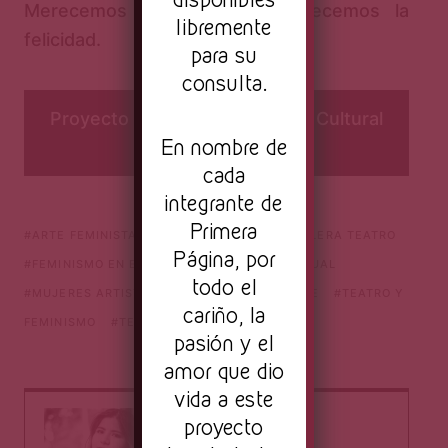
Merecemos la seguridad. Merecemos la
libremente
felicidad.
para su
consulta.
Proyecto parte de Cartografía Cultural
En nombre de
Emergente 2020
cada
integrante de
Primera
ARTE FEMINISTA
ARTES VIVAS
CARTELERA TEATRO
Página, por
FEMINISMO EN EL ARTE
FEMINISMO VIRTUAL
todo el
MUJERES ARTISTAS
MUJERES EN EL ARTE
TEATRO Y
cariño, la
FEMINISMO
TEATRO Y MUJERES
pasión y el
amor que dio
vida a este
proyecto