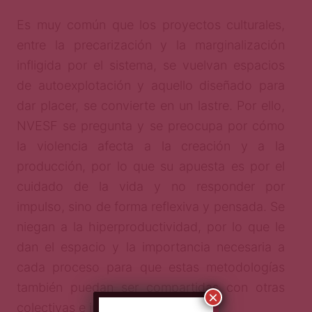
Es muy común que los proyectos culturales,
entre la precarización y la marginalización
infligida por el sistema, se vuelvan espacios
de autoexplotación y aquello diseñado para
dar placer, se convierte en un lastre. Por ello,
NVESF se pregunta y se preocupa por cómo
la violencia afecta a la creación y a la
producción, por lo que su apuesta es por el
cuidado de la vida y no responder por
impulso, sino de forma reflexiva y pensada. Se
niegan a la hiperproductividad, por lo que le
dan el espacio y la importancia necesaria a
cada proceso para que estas metodologías
también puedan ser compartidas con otras
×
colectivas e iniciativas.