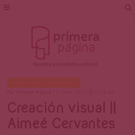
Revista
Nuestro periodismo cultural
Artes visuales
,
Visualidades
Por
Primera Página
21 julio, 2020
10:39 am
Creación visual ||
Primera
Aimeé Cervantes