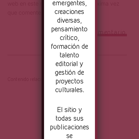
emergentes,
web en este navegador para la próxima vez
creaciones
que comente.
diversas,
pensamiento
crítico,
formación de
talento
editorial y
gestión de
Contenido relacionado
proyectos
culturales.
El sitio y
todas sus
publicaciones
se