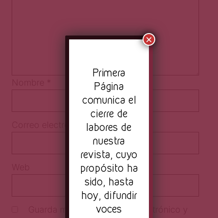
×
Pr
imera
Nombre
*
Página
comunica el
cierre de
Correo electrónico
*
labores de
nuestra
revista, cuyo
propósito ha
Web
sido, hasta
hoy, difundir
voces
Guarda mi nombre, correo electrónico y