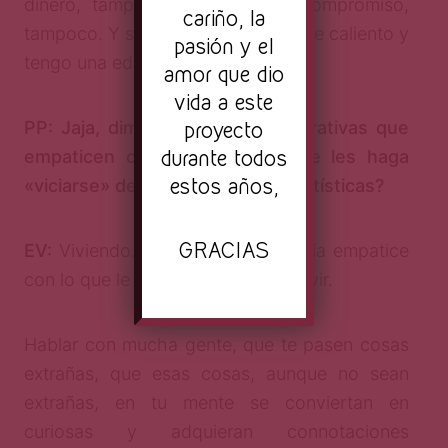
dinero, tampoco. Y si no hay compromiso,
cariño, la
tampoco. Y si no hay… Paro qué me caliento y
pasión y el
tengo una edad para estos trotes…
amor que dio
vida a este
proyecto
PP: Jaja, dime, ¿cómo crear narrativas que
durante todos
empaticen con el público y que les haga
estos años,
«viciarse» de más expresiones artísticas?
GRACIAS
EV:
Viviendo. Para que la audiencia empatice
con lo que le cuentas tienes que vivir.
Hablar con mucha gente, que te pasen cosas
extrañas, que esas cosas, aunque no sean
extrañas, en tu mente se conviertan en
curiosas y adquieran connotaciones