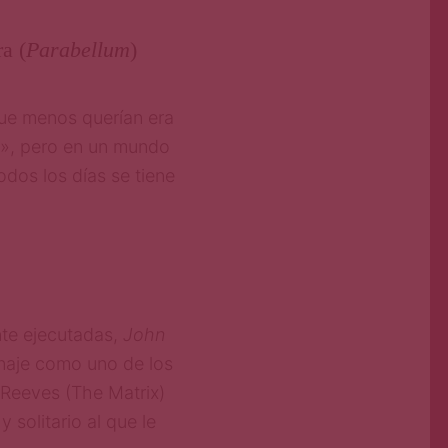
ra (
Parabellum
)
que menos querían era
», pero en un mundo
dos los días se tiene
te ejecutadas,
John
onaje como uno de los
 Reeves (The Matrix)
 solitario al que le