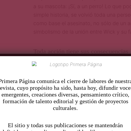
a su mascota: ¡Sí, a un perro! Lo que po
simple historia, se volvió toda una per
como base el asesinato, no sólo de un a
simbolismo de la unión entre Wick y su f
Toda acción tiene sus consecuencias
Esto es
John Wick
, una película en la q
sueldo es peligroso pero vale la pena in
Pr
imera Página comunica el cierre de labores de nuestr
revista, cuyo propósito ha sido, hasta hoy, difundir voce
cueste la vida.
emergentes, creaciones diversas, pensamiento crítico,
formación de talento editorial y gestión de proyectos
Atómica y John Wick
culturales.
El sitio y todas sus publicaciones se mantendrán
David Letich
y
Chad Stalehsky
, directo