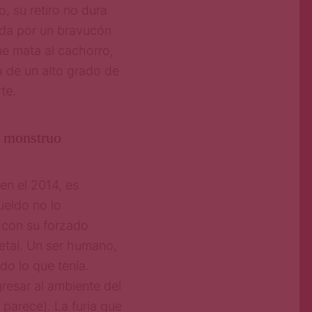
 su retiro no dura
da por un bravucón
ue mata al cachorro,
o de un alto grado de
te.
l monstruo
en el 2014, es
ueldo no lo
 con su forzado
letal. Un ser humano,
do lo que tenía.
gresar al ambiente del
 parece). La furia que