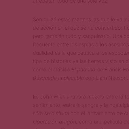
arrebatan todo de una sola vez.
Son quizá estas razones las que lo vali
de acción en el que se ha convertido: h
pero también rudo y sanguinario. Una c
frecuente entre los espías o los asesinos
dualidad es la que cautiva a los espect
tipo de historias ya las hemos visto en di
como el clásico
El padrino
de Francis F
Búsqueda implacable
con Liam Neeson.
Es John Wick una rara mezcla entre la te
sentimiento, entre la sangre y la nostalgi
sólo se disfruta con el lanzamiento de cuc
Operación dragón,
como una película de