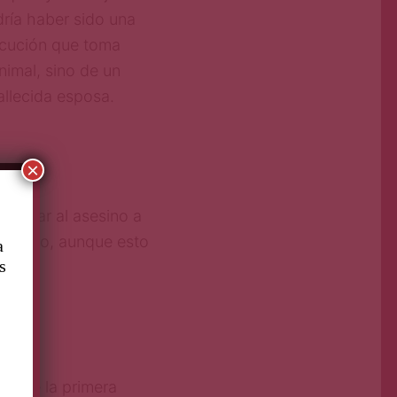
dría haber sido una
secución que toma
nimal, sino de un
allecida esposa.
×
ue cazar al asesino a
tentarlo, aunque esto
a
s
res de la primera