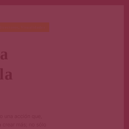
directores
,
Visualidades
la
la
o una acción que,
a crear más; no sólo