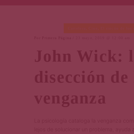
Cartelera
,
Cine
,
El rincón de los 
Por
Primera Página
23 mayo, 2019
12:00 am
John Wick: 
disección de 
venganza
La psicología cataloga la venganza com
lejos de solucionar un problema, ayuda 