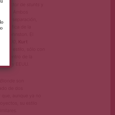
su
e director de
stunts
y
 acción. Ambos
r esta separación,
do
tográfica de la
to
ny Johnston. El
r de
300
,
Kurt
e otro estilo, sólo con
ado dentro de la
iética y EEUU.
 Blonde
son
tado de dos
 y que, aunque ya no
oyectos, su estilo
imilares.