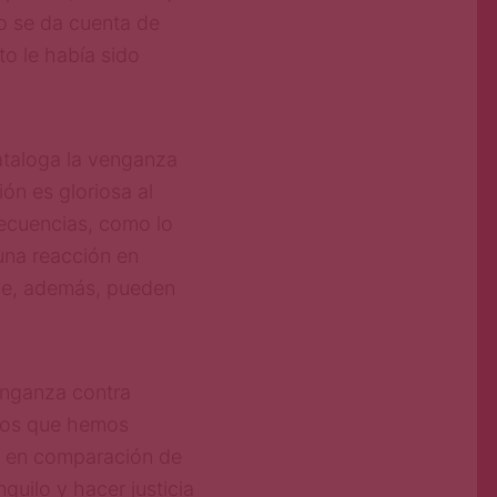
o se da cuenta de
o le había sido
cataloga la venganza
ón es gloriosa al
secuencias, como lo
una reacción en
ue, además, pueden
nganza contra
ctos que hemos
a en comparación de
quilo y hacer justicia