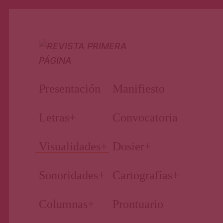
Nuestro periodismo cultural
Revista
Presentación
Manifiesto
Primera
Letras
+
Convocatoria
Visualidades
+
Dosier
+
Página
Sonoridades
+
Cartografías
+
Columnas
+
Prontuario