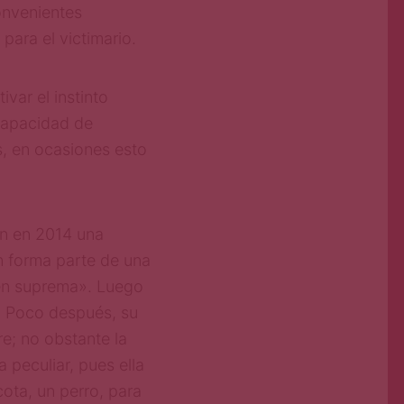
onvenientes
para el victimario.
ivar el instinto
 capacidad de
s, en ocasiones esto
on en 2014 una
n forma parte de una
en suprema». Luego
e. Poco después, su
e; no obstante la
a peculiar, pues ella
ota, un perro, para