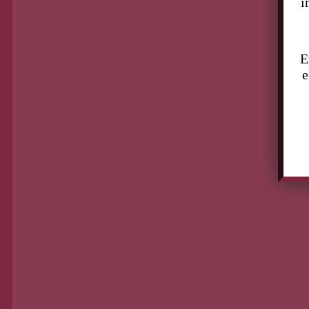
i
E
e