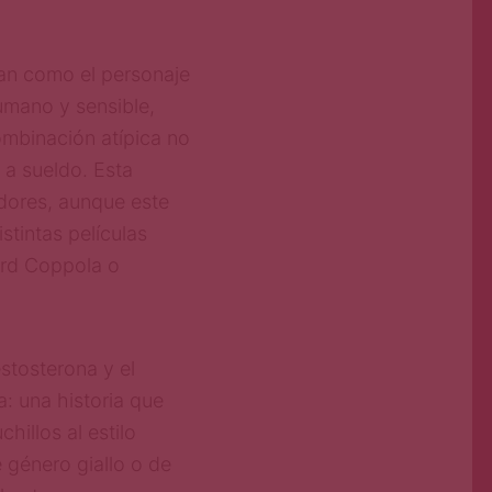
dan como el personaje
umano y sensible,
ombinación atípica no
 a sueldo. Esta
adores, aunque este
stintas películas
ord Coppola o
stosterona y el
a: una historia que
hillos al estilo
 género giallo o de