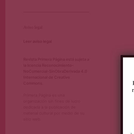
Aviso legal
Leer aviso legal
Revista Primera Página está sujeta a
la licencia Reconocimiento-
NoComercial-SinObraDerivada 4.0
Internacional de Creative
Commons.
Primera Página es una
organización sin fines de lucro
dedicada a la publicación de
material cultural por medio de su
sitio web.