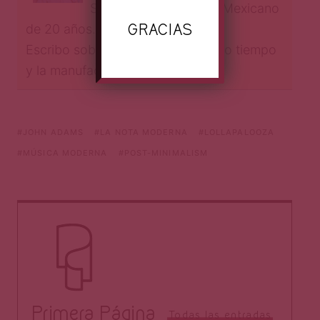
Seguidor de las artes. Mexicano
GRACIAS
de 20 años.
Escribo sobre la música de nuestro tiempo
y la manufactura detrás de ella.
JOHN ADAMS
LA NOTA MODERNA
LOLLAPALOOZA
MÚSICA MODERNA
POST-MINIMALISM
Primera Página
Todas las entradas