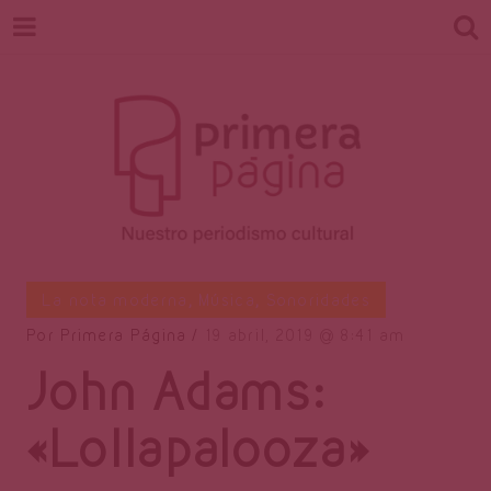
Revista
Nuestro periodismo cultural
La nota moderna
,
Música
,
Sonoridades
Por
Primera Página
19 abril, 2019
8:41 am
John Adams:
Primera
«Lollapalooza»