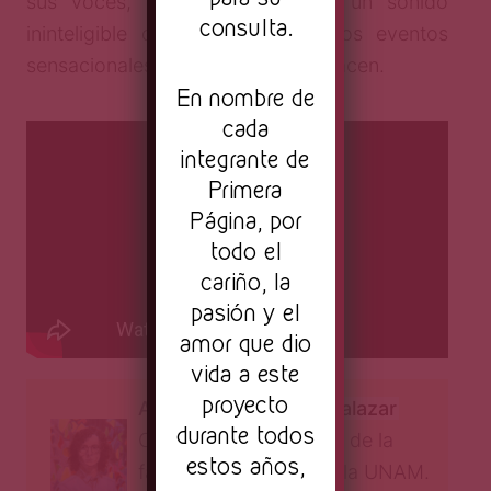
sus voces, el conjunto sugiere un sonido
consulta.
ininteligible que nos habla de los eventos
sensacionales que desde dentro nacen.
En nombre de
cada
integrante de
Primera
Página, por
todo el
cariño, la
pasión y el
amor que dio
vida a este
proyecto
Autor:
Fermín León Salazar
durante todos
Compositor estudiante de la
estos años,
facultad de música de la UNAM.