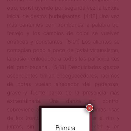
otro, construyendo por segunda vez la textura
inicial de gestos burbujeantes. [4:18] Una vez
más cantamos con trombones la palabra del
festejo y los cambios de color se vuelven
erráticos y constantes. [5:01] Los alientos se
contagian poco a poco de jovial virtuosismo,
la pasión enloquece a todos los participantes
del gran bacanal. [5:18] Desquiciados gestos
ascendentes brillan enceguecedores, racimos
de notas vuelan alrededor del poderoso,
grave y fuerte canto de la presencia más
extraordinaria. Una danza sin control
×
sobreviene al festival, [5:54] fortísimas risas
de los trombones llaman a finalizar el rito y
juntos, sin más palabras que decir y en
Pr
imera