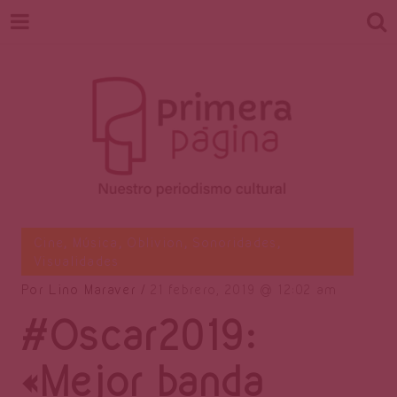
Revista
Nuestro periodismo cultural
Cine
,
Música
,
Oblivion
,
Sonoridades
,
Visualidades
Por
Lino Maraver
21 febrero, 2019
12:02 am
Primera
#Oscar2019:
«Mejor banda