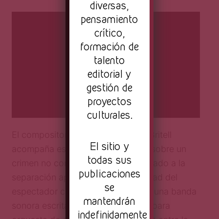
diversas,
pensamiento
crítico,
formación de
talento
editorial y
gestión de
proyectos
culturales.
El compositor y pianista Nicholas Britell
El sitio y
acompaña esta historia dramática sobre un
todas sus
crimen no cometido y un amor forzado a la
publicaciones
separación apelando a la sensibilidad del
se
espectador con la composición de una banda
mantendrán
sonora escrita casi en su totalidad para
indefinidamente