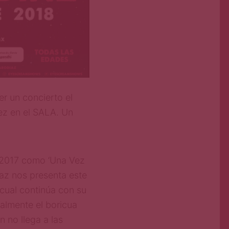
e
r
u
n
co
n
ci
e
rt
o
e
l
ez en el
SA
L
A
. Un
2
0
1
7
co
m
o
‘
U
n
a
Ve
z
a
z
n
o
s
p
re
se
n
t
a
e
st
e
l cual continúa con su
ualmente
e
l
b
o
ri
c
u
a
n
n
o
l
l
e
g
a
a
l
a
s