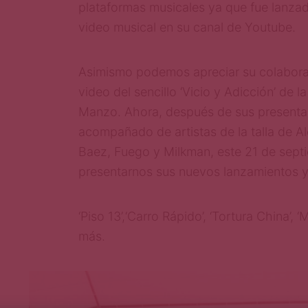
plataformas
m
u
si
ca
l
e
s
y
a
q
u
e
f
u
e
l
a
n
z
a
vi
d
e
o
mu
si
ca
l
e
n
su canal
d
e
You
t
u
b
e
.
Asimismo
p
o
d
e
m
o
s
a
p
re
ci
a
r
s
u
c
o
l
a
b
o
r
video del sencillo
‘Vicio y Adicción’
de la
Manz
o
. Ahora,
d
e
sp
u
é
s
d
e
su
s
p
r
e
se
n
t
a
a
co
mp
a
ñ
a
d
o
d
e
a
rt
i
st
a
s
d
e
l
a
t
a
l
l
a
d
e
A
l
B
a
e
z
,
F
u
e
g
o
y
Mi
l
k
m
a
n,
e
st
e
2
1
d
e sept
p
r
e
se
n
t
a
rn
o
s
su
s
n
u
e
vo
s
l
a
n
za
m
i
e
n
t
o
s
y
‘Piso 13’
,
‘Carro Rápido’
,
‘Tortura China’,
más.