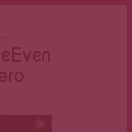
0 am
DeEven
varo