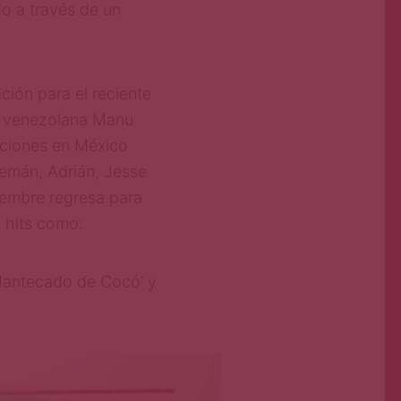
d
o
a
t
ra
vé
s
d
e
u
n
a
ci
ó
n
p
a
ra el reciente
 venezolana
Manu
ci
o
n
e
s
e
n
Mé
x
i
co
e
m
á
n
,
A
d
r
i
á
n
,
J
e
s
s
e
iembre
re
g
re
sa
p
a
ra
 hits
como:
 ‘Mantecado de Cocó’
y