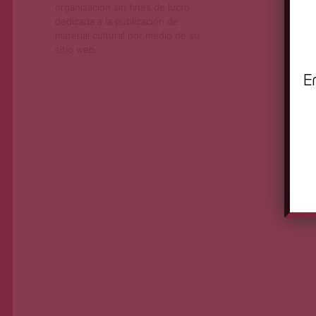
organización sin fines de lucro
dedicada a la publicación de
material cultural por medio de su
sitio web.
E