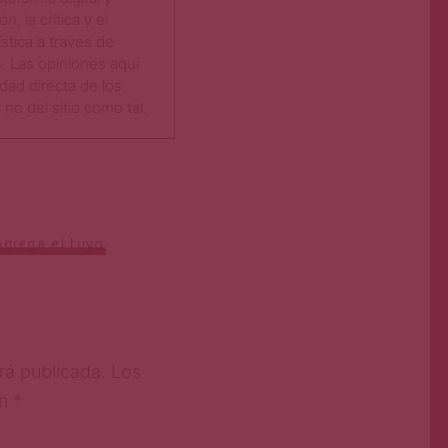
n, la crítica y el
ística a través de
. Las opiniones aquí
dad directa de los
no del sitio como tal.​
Agrega el tuyo
rá publicada.
Los
on
*