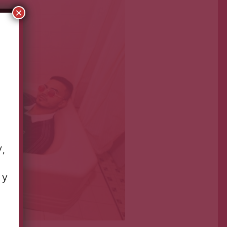
×
y,
 y
n