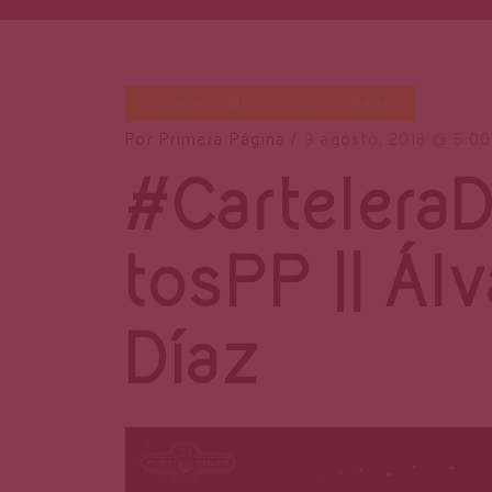
Cartelera
,
Música
,
Sonoridades
Por
Primera Página
9 agosto, 2018
5:0
#Cartelera
tosPP || Ál
Díaz