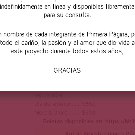
indefinidamente en linea y disponibles libremente
para su consulta.
INFORMACIÓN GE
n nombre de cada integrante de Primera Página, p
Fecha:
21 de Septiembre 2018
todo el cariño, la pasión y el amor que dio vida a
L
u
g
a
r
:
S
A
L
A
(
Puebla 186, Col. Roma Nte
este proyecto durante todos estos años,
Horario:
20:30 hrs
BOLETOS:
FASE 1 …… $400 (Del 25 de julio al 17 d
GRACIAS
existencias)
FASE 2 ………………..… $450 (Del 17 de ag
septiembre)
Día del evento …… $550
Meet & Greet …….. $650
Boletos disponibles en: https://bit
Autor:
Revista Primera Pá