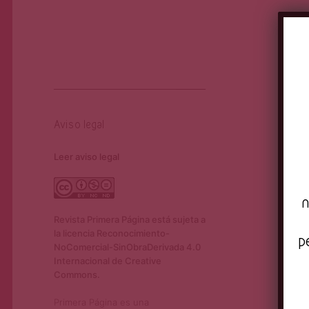
Aviso legal
Leer aviso legal
n
Revista Primera Página está sujeta a
la licencia Reconocimiento-
p
NoComercial-SinObraDerivada 4.0
Internacional de Creative
Commons.
Primera Página es una