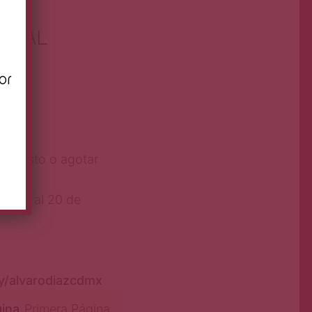
NERAL
or
)
e agosto o agotar
osto al 20 de
.ly/alvarodiazcdmx
gina
Primera Página