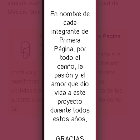
vida de Juan José Arreola
. FCE. Ciudad de
México, México. (2003)
En nombre de
cada
integrante de
Autor:
Revista Primera Página
Primera
Primera Página es una
Página, por
plataforma digital dedicada a la
todo el
publicación de material literario
cariño, la
creativo y crítica cultural en sus distintas
pasión y el
manifestaciones. Las opiniones aquí
amor que dio
vertidas son responsabilidad directa de los
vida a este
autores que las emiten, y no del sitio como
proyecto
tal.
durante todos
estos años,
GRACIAS