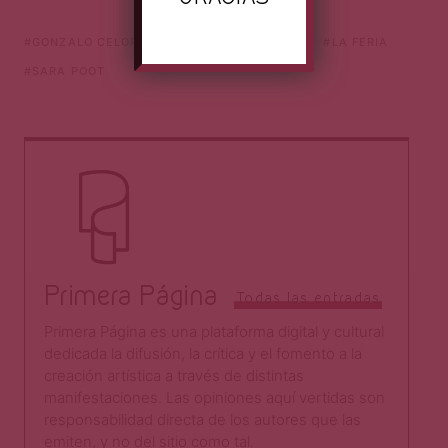
GONZALO CELORIO
JUAN JOSÉ ARREOLA
LA FERIA
SARA POOT
Primera Página
Todas las entradas
Primera Página es una plataforma digital y cultural
dedicada la difusión, la crítica y el fomento a la
creación artística a través de distintas
manifestaciones. Las opiniones aquí vertidas son
responsabilidad directa de los autores que las
emiten, y no del sitio como tal.​