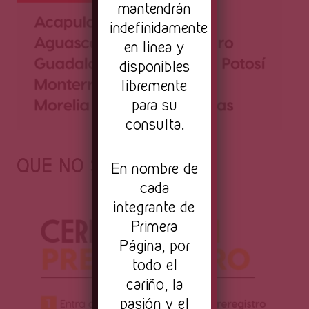
mantendrán
indefinidamente
en linea y
disponibles
libremente
para su
consulta.
QUE NO SE TE PASE:
En nombre de
cada
integrante de
Primera
Página, por
todo el
cariño, la
pasión y el