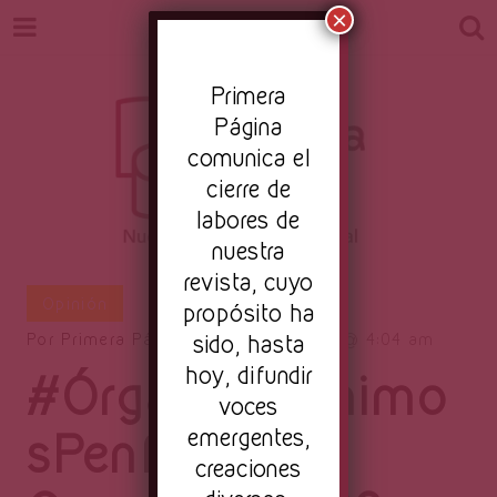
×
Pr
imera
Página
comunica el
cierre de
labores de
nuestra
Revista
revista, cuyo
Nuestro periodismo cultural
Opinión
propósito ha
sido, hasta
Por
Primera Página
4 octubre, 2017
4:04 am
hoy, difundir
#ÓrganoDeÁnimo
Primera
voces
emergentes,
sPenfield 3:
creaciones