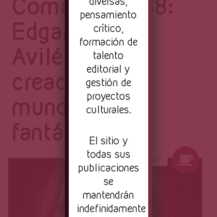
Página
Comando 8838:
diversas,
pensamiento
Edgar Omar
crítico,
formación de
Avilés y la
talento
editorial y
creación de
gestión de
proyectos
mundos
culturales.
fantásticos
El sitio y
todas sus
publicaciones
se
mantendrán
indefinidamente