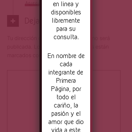
en linea y
Agrega el tuyo
disponibles
Deja una respuesta
libremente
para su
consulta.
Tu dirección de correo electrónico no será
publicada.
Los campos obligatorios están
En nombre de
marcados con
*
cada
integrante de
Primera
Página, por
todo el
cariño, la
pasión y el
amor que dio
vida a este