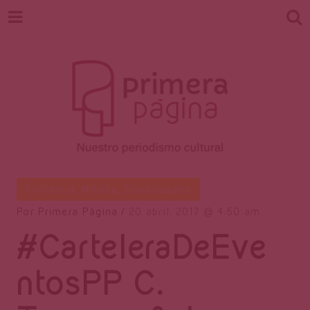
Revista
Nuestro periodismo cultural
Cartelera
,
Música
,
Sonoridades
Por
Primera Página
20 abril, 2017
4:50 am
#CarteleraDeEve
Primera
ntosPP C.