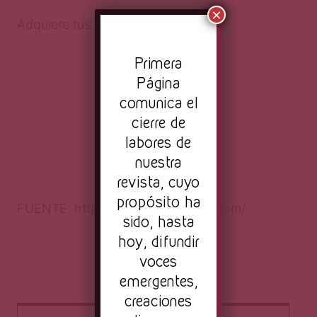
×
Adquiere tus boletos
aquí
.
Pr
imera
Página
comunica el
cierre de
labores de
nuestra
revista, cuyo
propósito ha
FUENTE: http://theguajirodreams.com/
sido, hasta
hoy, difundir
voces
emergentes,
creaciones