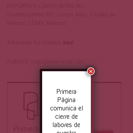
DEPORTIVO LOMAS ALTAS (
Av.
Constituyentes 851, Lomas Altas, Ciudad de
México, CDMX, México)
Adquieres tus boletos
aquí
.
FUENTE: http://www.nrmal.net/
×
Pr
imera
Página
comunica el
cierre de
labores de
Primera Página
Todas las entradas
nuestra