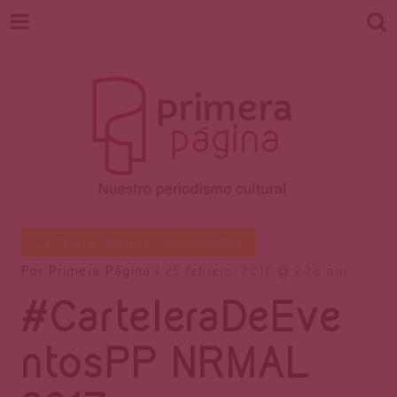
Revista
Nuestro periodismo cultural
Cartelera
,
Música
,
Sonoridades
Por
Primera Página
25 febrero, 2017
2:26 am
#CarteleraDeEve
Primera
ntosPP NRMAL