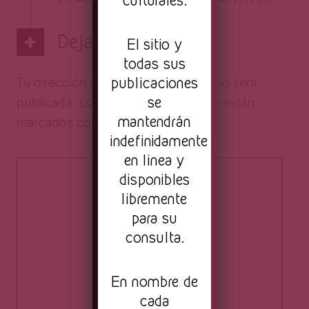
Deja una respuesta
El sitio y
todas sus
publicaciones
Tu dirección de correo electrónico no será
se
publicada.
Los campos obligatorios están
mantendrán
marcados con
*
indefinidamente
en linea y
disponibles
libremente
para su
consulta.
En nombre de
cada