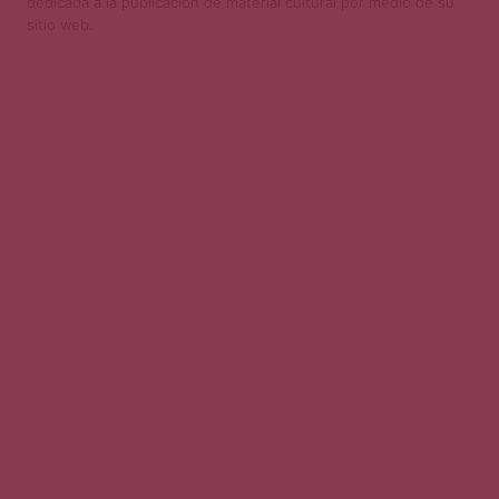
dedicada a la publicación de material cultural por medio de su
sitio web.