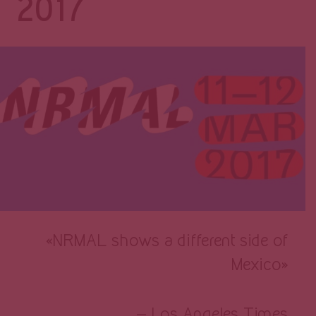
Página
2017
«NRMAL shows a different side of
Mexico»
— Los Angeles Times