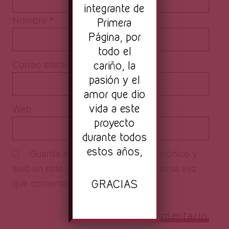
integrante de
Nombre
*
Primera
Página, por
todo el
cariño, la
Correo electrónico
*
pasión y el
amor que dio
vida a este
Web
proyecto
durante todos
estos años,
Guarda mi nombre, correo electrónico y
web en este navegador para la próxima vez
GRACIAS
que comente.