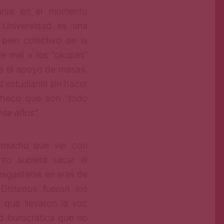
rarse en el momento
a Universidad es una
 bien colectivo de la
da mal a los “okupas”
na el apoyo de masas,
estudiantil sin hacer
acheco que son “
todo
nte años”.
o mucho que ver con
nto supiera sacar el
esgastarse en aras de
istintos fueron los
 que llevaron la voz
ad burocrática que no