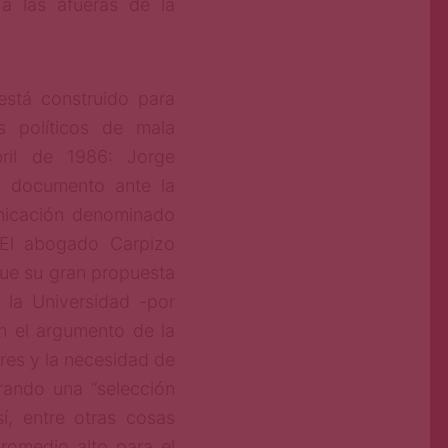
a las afueras de la
está construido para
s políticos de mala
ril de 1986: Jorge
n documento ante la
nicación denominado
 El abogado Carpizo
ue su gran propuesta
 la Universidad -por
n el argumento de la
res y la necesidad de
rando una “selección
í, entre otras cosas
romedio alto para el