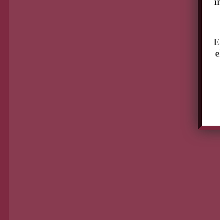
i
E
e