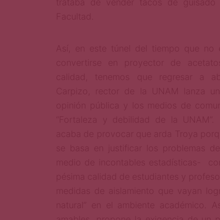
trataba de vender tacos de guisado 
Facultad.
Así, en este túnel del tiempo que no 
convertirse en proyector de acetato
calidad, tenemos que regresar a ab
Carpizo, rector de la UNAM lanza u
opinión pública y los medios de comu
“Fortaleza y debilidad de la UNAM”.
acaba de provocar que arda Troya porq
se basa en justificar los problemas de
medio de incontables estadísticas- co
pésima calidad de estudiantes y profeso
medidas de aislamiento que vayan log
natural” en el ambiente académico. As
amables, propone la exigencia de un p