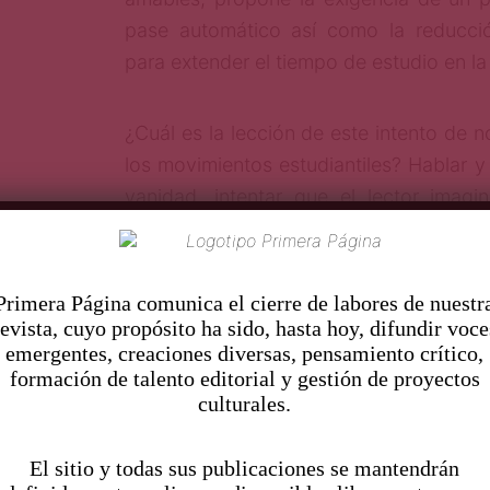
pase automático así como la reducci
para extender el tiempo de estudio en la 
¿Cuál es la lección de este intento de n
los movimientos estudiantiles? Hablar 
vanidad, intentar que el lector imagi
burócratas académicos aprobando refo
grupo de estudiantes que fueron elegi
Sí, como esos que hoy en día todavía b
Pr
imera Página comunica el cierre de labores de nuestr
colegios de las facultades. Así, dentro
revista, cuyo propósito ha sido, hasta hoy, difundir voce
emergentes, creaciones diversas, pensamiento crítico,
quiero introducir a un estudiante de p
formación de talento editorial y gestión de proyectos
horas de reunión y sabiéndose perde
culturales.
retirarse: ¡Volveremos y seremos miles!
El sitio y todas sus publicaciones se mantendrán
Lo demás, tal cual un Espartaco mo