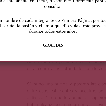
ndefinidamente en linea y disponibles libremente para 
consulta.
Historia de la que es necesaria rescatar
ocasión que se dispongan a elegir consej
n nombre de cada integrante de Primera Página, por to
en ámbitos más generales, representant
l cariño, la pasión y el amor que dio vida a este proyec
en el imaginario colectivo prese
durante todos estos años,
estudiantes, muchos de ellos de nivel b
que la Universidad fuera integrada al pr
GRACIAS
CEU, con dirigentes como Imanol Ordo
Antonio Santos, logró lo que ningú
Universidad ha podido volver a hacer: 
cara a cara, a las autoridades con los es
Sí, hubo una huelga y pararon las clas
entre esos estudiantes y nuestros actu
activistas” es que los primeros supiero
había alcanzado la meta principal: evit