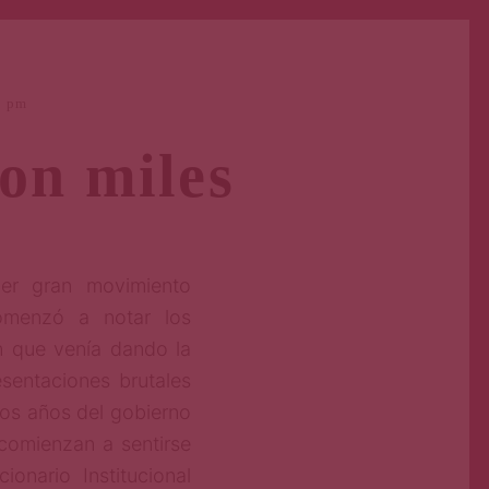
0 pm
ron miles
er gran movimiento
comenzó a notar los
n que venía dando la
sentaciones brutales
mos años del gobierno
comienzan a sentirse
onario Institucional