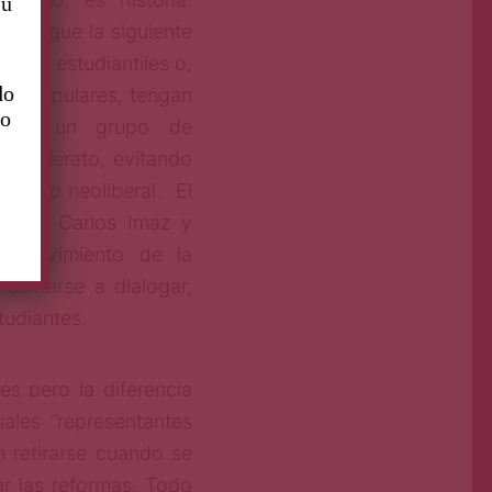
su
 para que la siguiente
eros estudiantiles o,
do
es populares, tengan
to
nte a un grupo de
achillerato, evitando
oyecto neoliberal. El
rika, Carlos Imaz y
n movimiento de la
sentarse a dialogar,
tudiantes.
es pero la diferencia
ales “representantes
n retirarse cuando se
ar las reformas. Todo