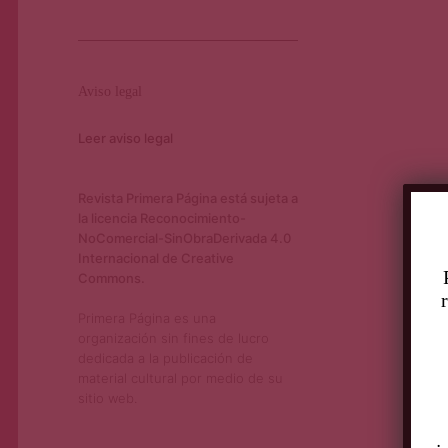
Aviso legal
Leer aviso legal
Revista Primera Página está sujeta a
la licencia Reconocimiento-
NoComercial-SinObraDerivada 4.0
Internacional de Creative
Commons.
Primera Página es una
organización sin fines de lucro
dedicada a la publicación de
material cultural por medio de su
sitio web.