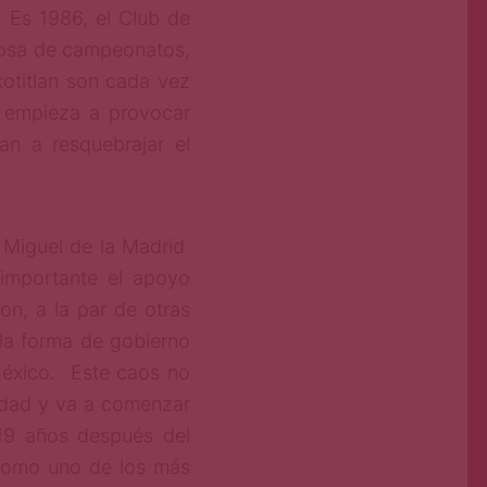
 Es 1986, el Club de
iosa de campeonatos,
otitlan son cada vez
a empieza a provocar
n a resquebrajar el
e Miguel de la Madrid
importante el apoyo
n, a la par de otras
a la forma de gobierno
México. Este caos no
idad y va a comenzar
 19 años después del
como uno de los más