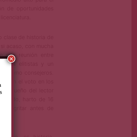
ón de oportunidades
licenciatura.
o clase de historia de
y si acaso, con mucha
ne una reunión entre
×
rmas elitistas y un
dos como consejeros.
uscan el voto en los
a
 del sueño del lector
s
osgrado, harto de 16
dor gritar antes de
derno, es historia.