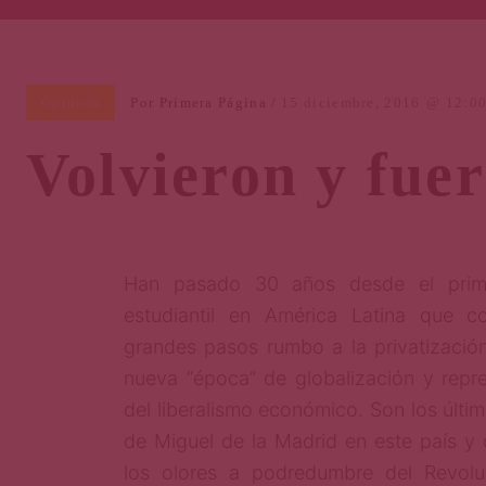
Opinión
Por
Primera Página
15 diciembre, 2016
12:0
Volvieron y fue
sta
Han pasado 30 años desde el prim
estudiantil en América Latina que 
grandes pasos rumbo a la privatizació
nueva “época” de globalización y repre
era
del liberalismo económico. Son los últi
de Miguel de la Madrid en este país y 
los olores a podredumbre del Revoluci