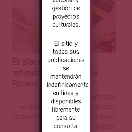
gestión de
proyectos
culturales.
El sitio y
todas sus
publicaciones
El placer del texto:
se
reflexiones en torno a
mantendrán
Roland Barthes
indefinidamente
en linea y
El lenguaje es una piel:
disponibles
yo froto mi lengua contra el otro.
libremente
Es como si tuviera palabras a guisa
para su
consulta.
de dedos,