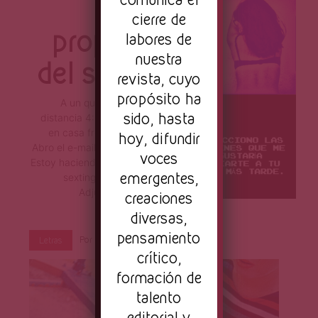
Página
A
cierre de
propósito
labores de
nuestra
del sexting
revista, cuyo
propósito ha
A un querido amigo en la
sido, hasta
distancia 4:26 pm Estoy sola
en casa frente a mi lap top.
hoy, difundir
Abro el e-mail y escribo. “Hola.
voces
Estoy haciendo una nota sobre
emergentes,
sexting. ¿Me ayudarías?
Adjunto una foto […]
creaciones
diversas,
pensamiento
Por
Primera Página
Dic 2, 2016
Letras
crítico,
formación de
talento
editorial y