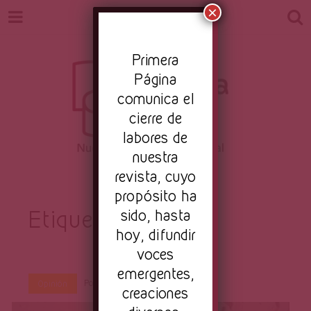
×
Pr
imera
Página
comunica el
cierre de
labores de
nuestra
Revista
revista, cuyo
Nuestro periodismo cultural
propósito ha
Etiqueta:
sido, hasta
Sheridan
hoy, difundir
Primera
voces
emergentes,
Por
Primera Página
Ago 1, 2016
Opinión
creaciones