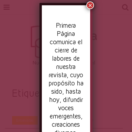
×
Pr
imera
Página
comunica el
cierre de
labores de
nuestra
Revista
revista, cuyo
Nuestro periodismo cultural
propósito ha
Etiqueta:
sido, hasta
Sfactory
hoy, difundir
Primera
voces
emergentes,
Por
Primera Página
Feb 19, 2019
Entrevistas
creaciones