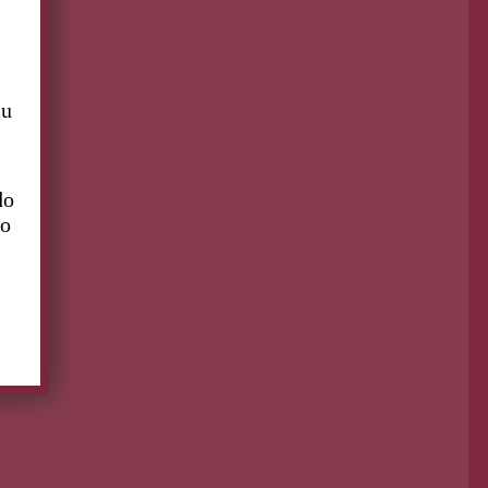
ontinúa leyendo
su
do
to