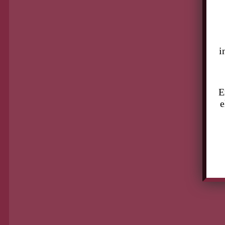
BUSCAR
i
E
e