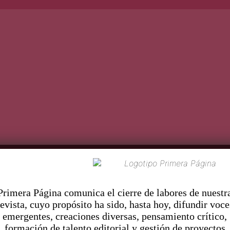
Roma Cuarón
«
m
R
Pr
imera Página comunica el cierre de labores de nuestr
revista, cuyo propósito ha sido, hasta hoy, difundir voce
emergentes, creaciones diversas, pensamiento crítico,
formación de talento editorial y gestión de proyectos