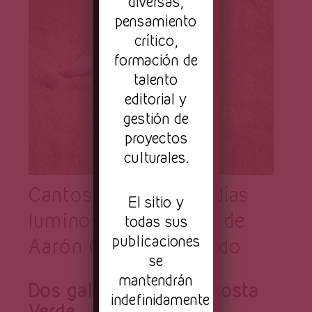
Página
diversas,
pensamiento
crítico,
formación de
talento
editorial y
gestión de
proyectos
culturales.
Cantos animales de días
El sitio y
luminosos || Poemas de
todas sus
publicaciones
Aarón Ormeño Hurtado
se
mantendrán
Dos gallinazos en la Costa
indefinidamente
Verde