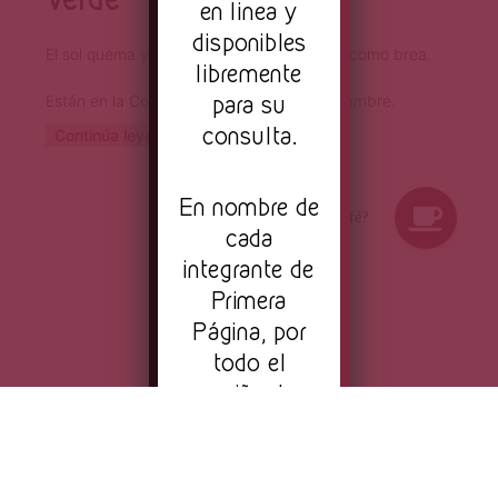
en linea y
disponibles
El sol quema y sus plumas negras hierven como brea.
libremente
para su
Están en la Costa Verde poseídos por el hambre.
consulta.
Continúa leyendo
En nombre de
cada
integrante de
Primera
Página, por
todo el
cariño, la
pasión y el
© 2026 Revista Primera Página
amor que dio
vida a este