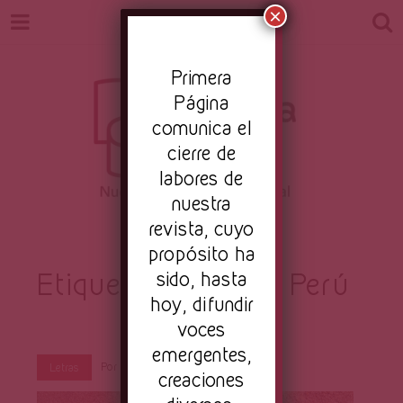
×
Pr
imera
Página
comunica el
cierre de
labores de
nuestra
Revista
revista, cuyo
Nuestro periodismo cultural
propósito ha
Etiqueta:
sido, hasta
Máncora Perú
hoy, difundir
Primera
voces
emergentes,
Por
Primera Página
Dic 7, 2020
Letras
creaciones