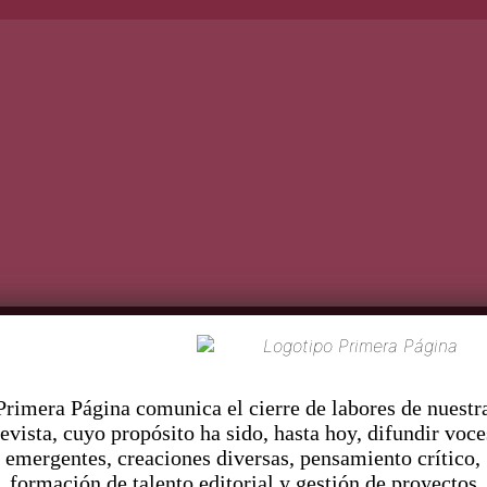
Los demonios de
sta
P
la depresión
E
d
A
Pr
imera Página comunica el cierre de labores de nuestr
revista, cuyo propósito ha sido, hasta hoy, difundir voce
emergentes, creaciones diversas, pensamiento crítico,
formación de talento editorial y gestión de proyectos