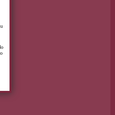
su
do
to