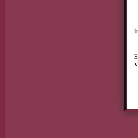
Prim
BUSCAR
i
Pági
E
e