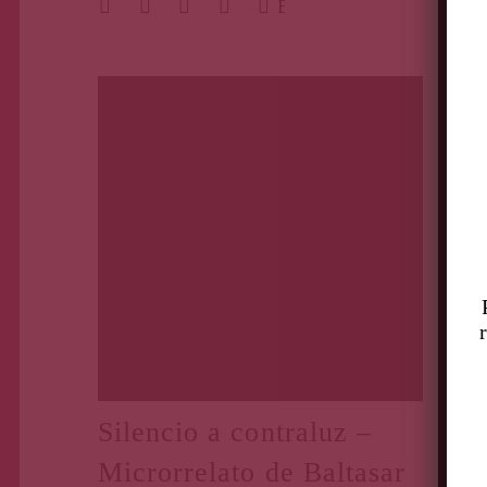
BUSCAR
Primera Página
Feb 9, 2021
Silencio a contraluz –
Microrrelato de Baltasar