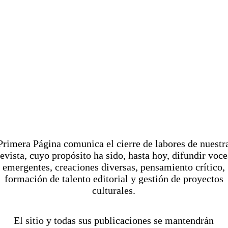
R
J
Microarrebatos –
P
Microrrelatos de Ricardo
P
Camarena Castellanos
Brevísima Historia del
Creador del Onanismo
Pr
imera Página comunica el cierre de labores de nuestr
revista, cuyo propósito ha sido, hasta hoy, difundir voce
Mágico en Literatura
emergentes, creaciones diversas, pensamiento crítico,
S
cu
formación de talento editorial y gestión de proyectos
e apasionó tanto de escribir narrativa
en
culturales.
breve en segunda persona, que al
ra
finalizar ésta, descubriste que ya no
lo
necesitabas lectores, y quedé para
El sitio y todas sus publicaciones se mantendrán
en
siempre complacido conmigo mismo.