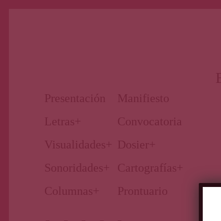
Nuestro periodismo cultural
Revista
Presentación
Manifiesto
Letras
+
Convocatoria
Primera
Visualidades
+
Dosier
+
Sonoridades
+
Cartografías
+
Página
Columnas
+
Prontuario