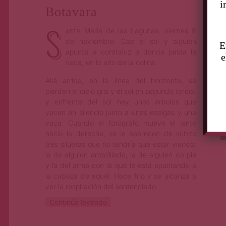
i
Botavara
S
anta María de las Lagunas, viernes 8
de noviembre. Cae el sol y alguien
E
apunta a contraluz a donde pasta la
e
vaca, en lo alto de la colina.
Allá arriba, en la línea del horizonte, se
pierden el cielo gris y el sol en segundo tercio,
y enfrente del sol hay unos árboles que
yacen en silencio junto a unas espigas y una
vaca. Cuando el fotógrafo mueve el lente
hacia la derecha, se le aparecen de súbito
tres siluetas que no tendría que estar viendo:
la de alguien arrodillado, la de alguien de pie
y la del arma con la que le está apuntando a
la cabeza de aquél. Hace frío y se alcanza a
ver la respiración del sentenciado.
Continúa leyendo