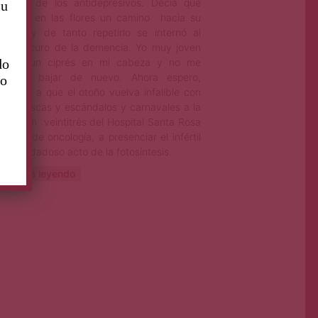
somnio de los antidepresivos. Decía que
su
contró en las flores un camino hacia su
fancia y de tanto repetirlo se internó al
rdín oscuro de la demencia. Yo muy joven
do
embré un ciprés en mi cabeza y no me
reví a bajar de nuevo. Ahora espero,
to
rchito, a que el otoño vuelva infalible con
s ventiscas y escándalos y carnavales a la
bitación veintitrés del Hospital Santa Rosa
bellón de oncología, a presenciar el infértil
ro bondadoso acto de la fotosíntesis.
ontinúa leyendo