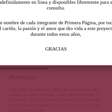
in
ndefinidamente en linea y disponibles libremente para 
Continúa leyendo
en
consulta.
in
ja
n nombre de cada integrante de Primera Página, por to
s
Microrrelat
Primera Página
Ago 1, 2019
at
l cariño, la pasión y el amor que dio vida a este proyec
ma
durante todos estos años,
os || Kalton
su
ha
Bruhl
GRACIAS
pa
pe
Ilustración de Aimeé
C
Cervantes
Homenaje
Quiero dar las gracias a todas las personas que han
venido a este homenaje, pero definitivamente la
elocuencia no es mi fuerte. Recuerdo lo que desde
niño me decía mi madre: “Cada vez que abres la boca
es para meter la pata”.