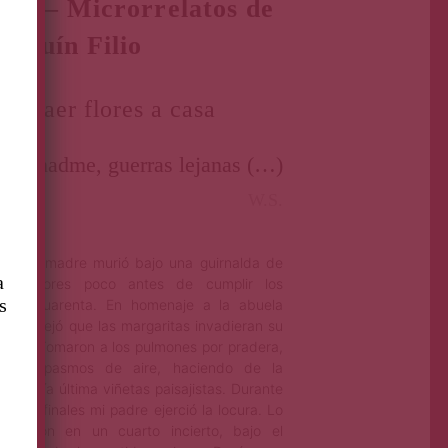
íos – Microrrelatos de
oaquín Filio
or traer flores a casa
erdonadme, guerras lejanas (…)
W.S.
M
i madre murió bajo una guirnalda de
a
flores poco antes de cumplir los
s
cuarenta. En homenaje a la abuela
dejó que las margaritas invadieran su
erpo. Tomaron a los pulmones por pradera,
tre espasmos de aire, haciendo de la
diografía última viñetas paisajistas. Durante
s años finales mi padre ejerció la locura. Lo
cerraron en un cuarto incierto, bajo el