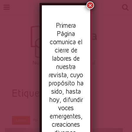
×
Pr
imera
Página
comunica el
cierre de
labores de
nuestra
Revista
revista, cuyo
Nuestro periodismo cultural
propósito ha
Etiqueta:
sido, hasta
Jones
hoy, difundir
Primera
voces
emergentes,
Por
Primera Página
Ago 1, 2016
Letras
creaciones