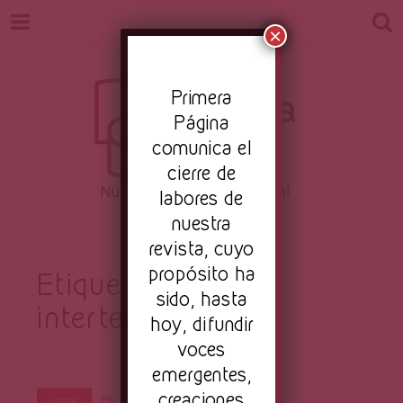
×
Pr
imera
Página
comunica el
cierre de
labores de
nuestra
Revista
Nuestro periodismo cultural
revista, cuyo
propósito ha
Etiqueta:
sido, hasta
intertextualidadq
Primera
hoy, difundir
voces
emergentes,
creaciones
Por
Primera Página
Ago 17, 2016
Letras