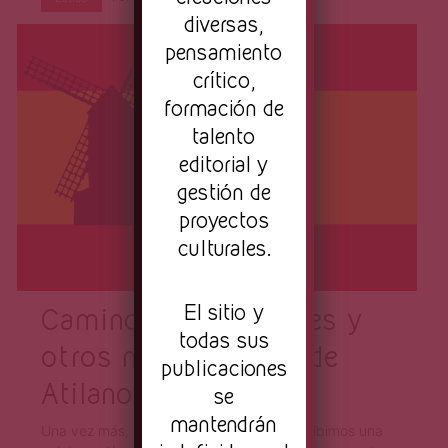
Página
diversas,
pensamiento
crítico,
formación de
talento
editorial y
gestión de
proyectos
culturales.
El sitio y
Caminos inescrutables y
todas sus
otros microrrelatos de
publicaciones
Atilano Sevillano
se
mantendrán
Una vez más, del otro lado del mundo recibimos una