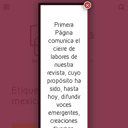
×
Pr
imera
Página
comunica el
cierre de
labores de
nuestra
Revista
revista, cuyo
Nuestro periodismo cultural
propósito ha
Etiqueta:
sido, hasta
Diseños
hoy, difundir
mexicanos
Primera
voces
emergentes,
creaciones
Por
Primera Página
Feb 19, 2019
Entrevistas