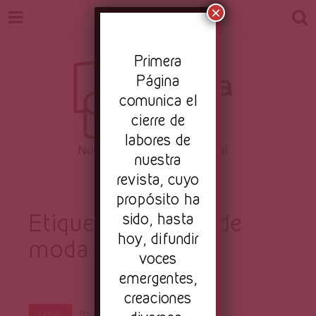
×
Pr
imera
Página
comunica el
cierre de
labores de
nuestra
Revista
revista, cuyo
Nuestro periodismo cultural
propósito ha
Etiqueta:
sido, hasta
desfiles de
hoy, difundir
moda
Primera
voces
emergentes,
creaciones
Por
Primera Página
Feb 27, 2023
Letras