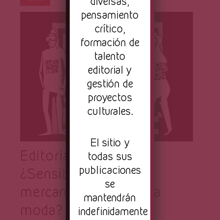
Página
diversas,
pensamiento
crítico,
formación de
talento
editorial y
gestión de
proyectos
culturales.
El sitio y
Editorial (marzo) –
todas sus
publicaciones
¿Sensibilización o
se
mercantilización de la
mantendrán
moda?
indefinidamente