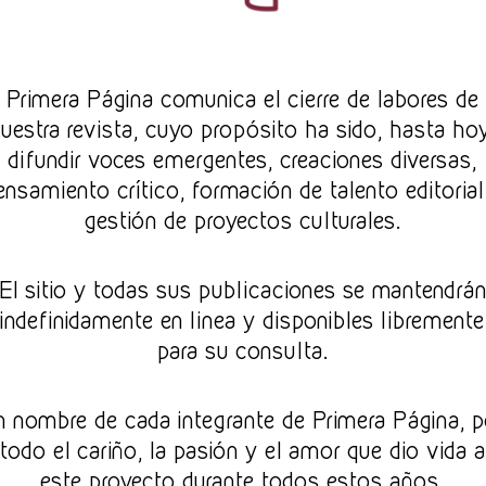
h
Convocatoria – Vejez:
Pr
imera Página comunica el cierre de labores de
Convivencia entre
uestra revista, cuyo propósito ha sido, hasta ho
pasado, presente y
difundir voces emergentes, creaciones diversas,
ensamiento crítico, formación de talento editorial
futuro
gestión de proyectos culturales.
El arte de envejecer es el arte
de conservar alguna
El sitio y todas sus publicaciones se mantendrá
s
esperanza.
indefinidamente en linea y disponibles libremente
para su consulta.
André Maurois
E
n nombre de cada integrante de Primera Página, p
l paso del tiempo deja su huella en cada
todo el cariño, la pasión y el amor que dio vida a
centímetro de la piel. El ser humano
nace, madura y envejece
este proyecto durante todos estos años,