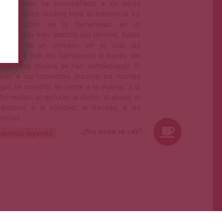
E
l miedo ha acompañado a los seres
humanos durante toda su existencia. La
evolución de la humanidad, en el
sentido más estricto del término, habla
ambién de un proceso en el cual las
ociones han ido cambiando a través del
empo. Los miedos se han complejizado. El
edo a las tormentas durante las noches
rgas se convirtió en temor a la muerte, a la
fermedad, al rechazo, al olvido, al abuso, al
andono, a la soledad, al fracaso, a las
ntiras.
ontinúa leyendo