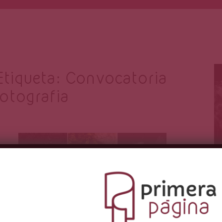
Etiqueta:
Convocatoria
fotografia
Primera Página
May 11, 2021
C
h