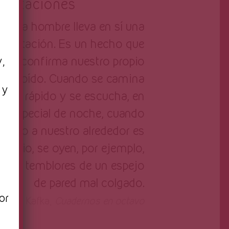
abitaciones
Cada hombre lleva en sí una
habitación. Es un hecho que
nos confirma nuestro propio
y,
oído. Cuando se camina
 y
rápido y se escucha, en
especial de noche, cuando
todo a nuestro alrededor es
n
ilencio, se oyen, por ejemplo,
los temblores de un espejo
de pared mal colgado.
or
Franz Kafka,
Cuadernos en octavo