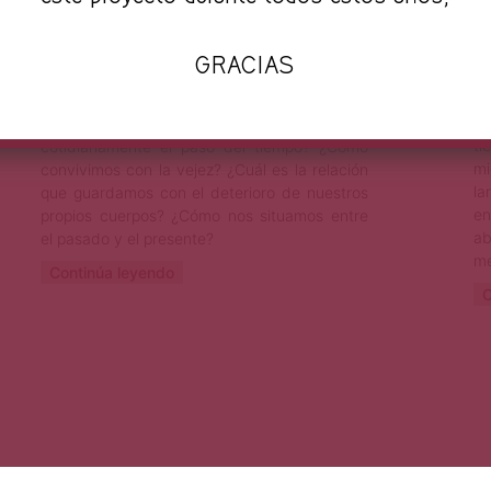
irremediablemente. El andar de los años
conlleva experiencia y sabiduría, pero
también una constante pugna entre el pasado
GRACIAS
que conocimos y el futuro que nos depara.
t
Enfrentar la vejez implica encarar el cambio y
em
la ruptura. ¿De qué manera afrontamos
ti
cotidianamente el paso del tiempo? ¿Cómo
mi
convivimos con la vejez? ¿Cuál es la relación
la
que guardamos con el deterioro de nuestros
en
propios cuerpos? ¿Cómo nos situamos entre
ab
el pasado y el presente?
me
Continúa leyendo
C