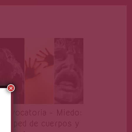
Primera Página
May 1, 2023
×
onvocatoria – Miedo:
uésped de cuerpos y